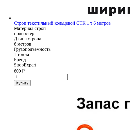
Строп текстильный кольцевой СТК 1 т 6 метров
Материал строп
полиэстер
Длина стропа
6 метров
Грузоподъёмность
1 тонна
Бренд
StropExpert
600
₽
Количество
товара
Купить
Строп
текстильный
кольцевой
СТК
StropExpert
1
т
6
метров