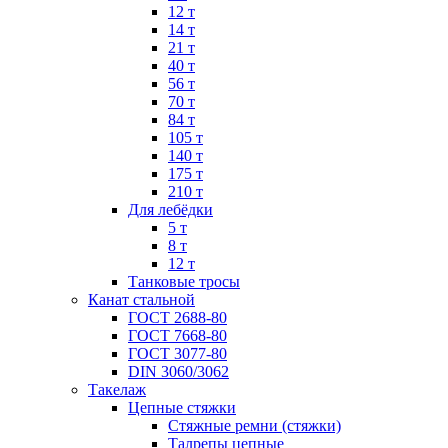
12 т
14 т
21 т
40 т
56 т
70 т
84 т
105 т
140 т
175 т
210 т
Для лебёдки
5 т
8 т
12 т
Танковые тросы
Канат стальной
ГОСТ 2688-80
ГОСТ 7668-80
ГОСТ 3077-80
DIN 3060/3062
Такелаж
Цепные стяжки
Стяжные ремни (стяжки)
Талрепы цепные