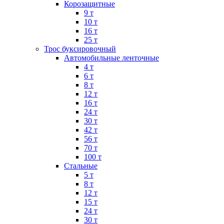
Корозащитные
9 т
10 т
16 т
25 т
Трос буксировочный
Автомобильные ленточные
4 т
6 т
8 т
12 т
16 т
24 т
30 т
42 т
56 т
70 т
100 т
Стальные
5 т
8 т
12 т
15 т
24 т
30 т