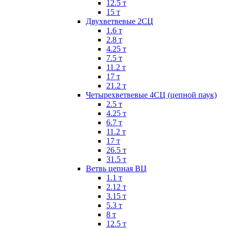
12.5 т
15 т
Двухветвевые 2СЦ
1.6 т
2.8 т
4.25 т
7.5 т
11.2 т
17 т
21.2 т
Четырехветвевые 4СЦ (цепной паук)
2.5 т
4.25 т
6.7 т
11.2 т
17 т
26.5 т
31.5 т
Ветвь цепная ВЦ
1.1 т
2.12 т
3.15 т
5.3 т
8 т
12.5 т