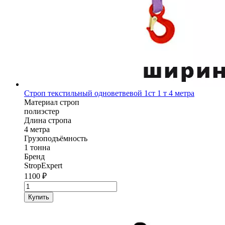
Строп текстильный одноветвевой 1ст 1 т 4 метра
Материал строп
полиэстер
Длина стропа
4 метра
Грузоподъёмность
1 тонна
Бренд
StropExpert
1100
₽
Количество
товара
Купить
Строп
текстильный
одноветвевой