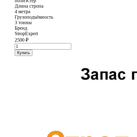
полиэстер
Длина стропа
4 метра
Грузоподъёмность
3 тонны
Бренд
StropExpert
2500
₽
Количество
товара
Купить
Строп
текстильный
одноветвевой
1ст
StropExpert
3
т
4
метра