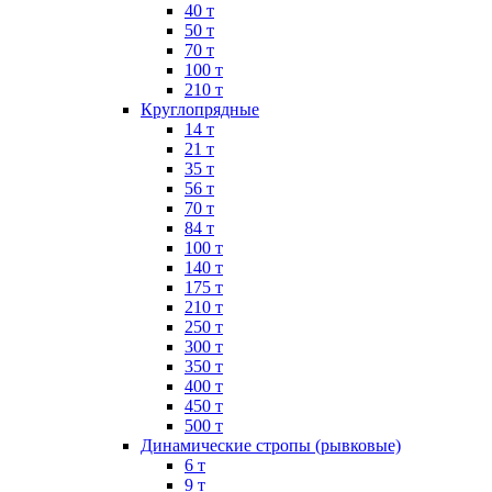
40 т
50 т
70 т
100 т
210 т
Круглопрядные
14 т
21 т
35 т
56 т
70 т
84 т
100 т
140 т
175 т
210 т
250 т
300 т
350 т
400 т
450 т
500 т
Динамические стропы (рывковые)
6 т
9 т