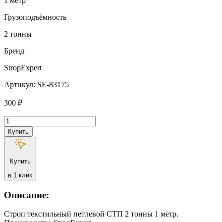
1 метр
Грузоподъёмность
2 тонны
Бренд
StropExpert
Артикул: SE-83175
300
₽
Количество
товара
Купить
Строп
текстильный
петлевой
Купить
СТП
StropExpert
в 1 клик
2
т
Описание:
1
метр
Строп текстильный петлевой СТП 2 тонны 1 метр.