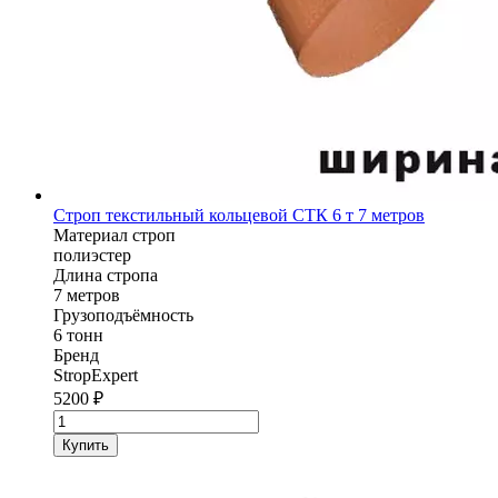
Строп текстильный кольцевой СТК 6 т 7 метров
Материал строп
полиэстер
Длина стропа
7 метров
Грузоподъёмность
6 тонн
Бренд
StropExpert
5200
₽
Количество
товара
Купить
Строп
текстильный