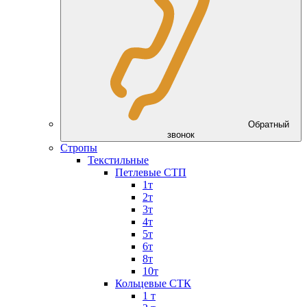
Обратный
звонок
Стропы
Текстильные
Петлевые СТП
1т
2т
3т
4т
5т
6т
8т
10т
Кольцевые СТК
1 т