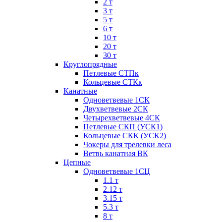
2 т
3 т
5 т
6 т
10 т
20 т
30 т
Круглопрядные
Петлевые СТПк
Кольцевые СТКк
Канатные
Одноветвевые 1СК
Двухветвевые 2СК
Четырехветвевые 4СК
Петлевые СКП (УСК1)
Кольцевые СКК (УСК2)
Чокеры для трелевки леса
Ветвь канатная ВК
Цепные
Одноветвевые 1СЦ
1.1 т
2.12 т
3.15 т
5.3 т
8 т