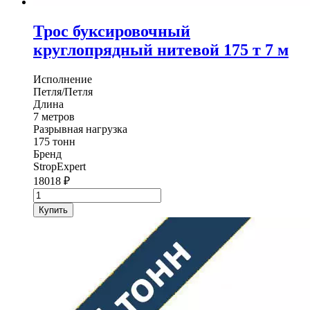
Трос буксировочный
круглопрядный нитевой 175 т 7 м
Исполнение
Петля/Петля
Длина
7 метров
Разрывная нагрузка
175 тонн
Бренд
StropExpert
18018
₽
Количество
товара
Купить
Трос
буксировочный
круглопрядный
нитевой
StropExpert
175
т
7