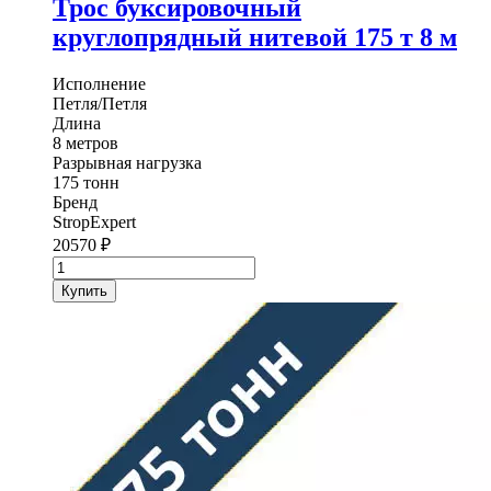
Трос буксировочный
круглопрядный нитевой 175 т 8 м
Исполнение
Петля/Петля
Длина
8 метров
Разрывная нагрузка
175 тонн
Бренд
StropExpert
20570
₽
Количество
товара
Купить
Трос
буксировочный
круглопрядный
нитевой
StropExpert
175
т
8
м