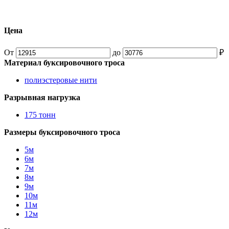
Цена
От
до
₽
Материал буксировочного троса
полиэстеровые нити
Разрывная нагрузка
175 тонн
Размеры буксировочного троса
5м
6м
7м
8м
9м
10м
11м
12м