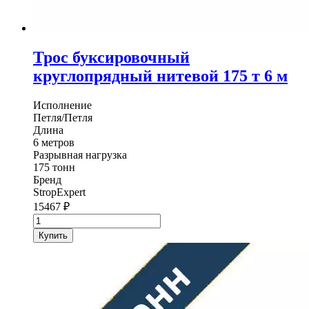
Трос буксировочный
круглопрядный нитевой 175 т 6 м
Исполнение
Петля/Петля
Длина
6 метров
Разрывная нагрузка
175 тонн
Бренд
StropExpert
15467
₽
Количество
товара
Купить
Трос
буксировочный
круглопрядный
нитевой
StropExpert
175