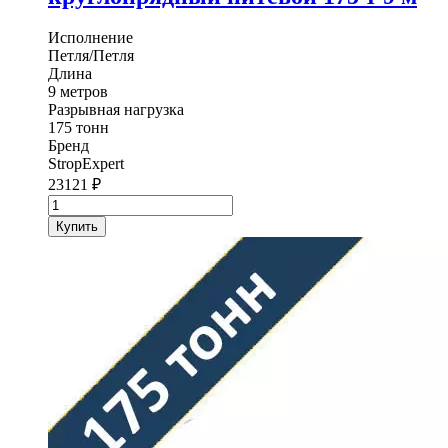
Исполнение
Петля/Петля
Длина
9 метров
Разрывная нагрузка
175 тонн
Бренд
StropExpert
23121
₽
Количество
товара
Купить
Трос
буксировочный
круглопрядный
нитевой
StropExpert
175
т
9
м