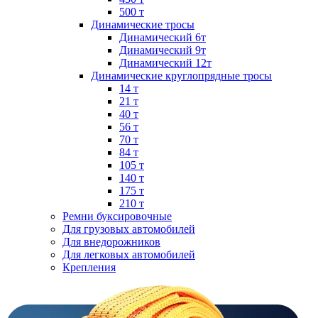
500 т
Динамические тросы
Динамический 6т
Динамический 9т
Динамический 12т
Динамические круглопрядные тросы
14 т
21 т
40 т
56 т
70 т
84 т
105 т
140 т
175 т
210 т
Ремни буксировочные
Для грузовых автомобилей
Для внедорожников
Для легковых автомобилей
Крепления