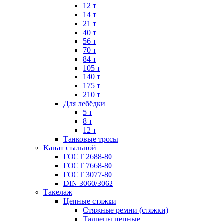
12 т
14 т
21 т
40 т
56 т
70 т
84 т
105 т
140 т
175 т
210 т
Для лебёдки
5 т
8 т
12 т
Танковые тросы
Канат стальной
ГОСТ 2688-80
ГОСТ 7668-80
ГОСТ 3077-80
DIN 3060/3062
Такелаж
Цепные стяжки
Стяжные ремни (стяжки)
Талрепы цепные