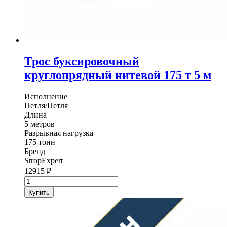
Трос буксировочный
круглопрядный нитевой 175 т 5 м
Исполнение
Петля/Петля
Длина
5 метров
Разрывная нагрузка
175 тонн
Бренд
StropExpert
12915
₽
Количество
товара
Купить
Трос
буксировочный
круглопрядный
нитевой