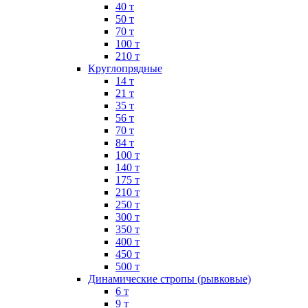
40 т
50 т
70 т
100 т
210 т
Круглопрядные
14 т
21 т
35 т
56 т
70 т
84 т
100 т
140 т
175 т
210 т
250 т
300 т
350 т
400 т
450 т
500 т
Динамические стропы (рывковые)
6 т
9 т