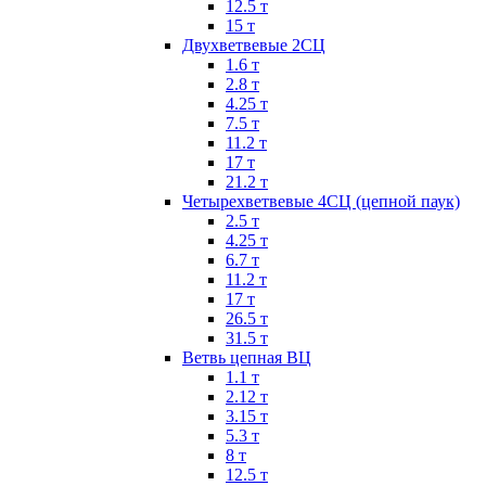
12.5 т
15 т
Двухветвевые 2СЦ
1.6 т
2.8 т
4.25 т
7.5 т
11.2 т
17 т
21.2 т
Четырехветвевые 4СЦ (цепной паук)
2.5 т
4.25 т
6.7 т
11.2 т
17 т
26.5 т
31.5 т
Ветвь цепная ВЦ
1.1 т
2.12 т
3.15 т
5.3 т
8 т
12.5 т