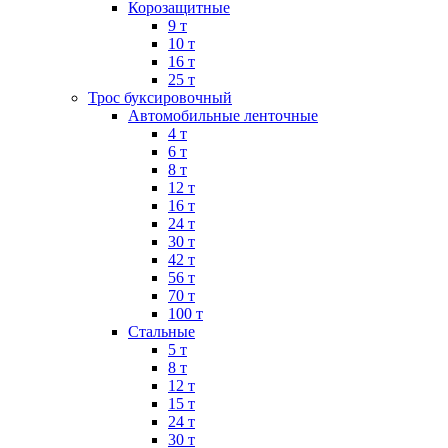
Корозащитные
9 т
10 т
16 т
25 т
Трос буксировочный
Автомобильные ленточные
4 т
6 т
8 т
12 т
16 т
24 т
30 т
42 т
56 т
70 т
100 т
Стальные
5 т
8 т
12 т
15 т
24 т
30 т