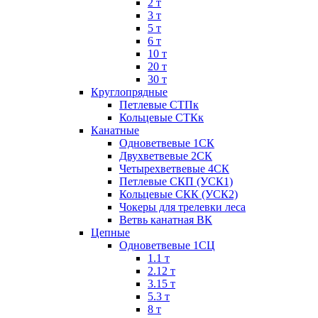
2 т
3 т
5 т
6 т
10 т
20 т
30 т
Круглопрядные
Петлевые СТПк
Кольцевые СТКк
Канатные
Одноветвевые 1СК
Двухветвевые 2СК
Четырехветвевые 4СК
Петлевые СКП (УСК1)
Кольцевые СКК (УСК2)
Чокеры для трелевки леса
Ветвь канатная ВК
Цепные
Одноветвевые 1СЦ
1.1 т
2.12 т
3.15 т
5.3 т
8 т