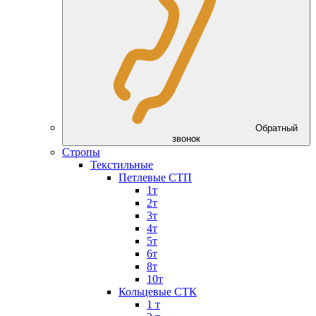
Обратный
звонок
Стропы
Текстильные
Петлевые СТП
1т
2т
3т
4т
5т
6т
8т
10т
Кольцевые СТК
1 т