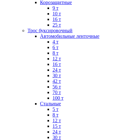
Корозащитные
9 т
10 т
16 т
25 т
Трос буксировочный
Автомобильные ленточные
4 т
6 т
8 т
12 т
16 т
24 т
30 т
42 т
56 т
70 т
100 т
Стальные
5 т
8 т
12 т
15 т
24 т
30 т