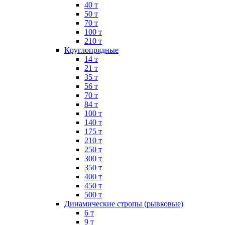
40 т
50 т
70 т
100 т
210 т
Круглопрядные
14 т
21 т
35 т
56 т
70 т
84 т
100 т
140 т
175 т
210 т
250 т
300 т
350 т
400 т
450 т
500 т
Динамические стропы (рывковые)
6 т
9 т