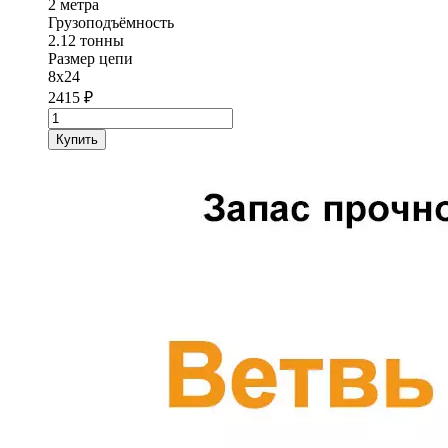
2 метра
Грузоподъёмность
2.12 тонны
Размер цепи
8х24
2415
₽
Количество
товара
Купить
Ветвь
цепная
(ВЦ)
StropExpert
2.12
т
2
метра