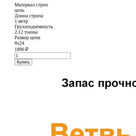
Материал строп
цепь
Длина стропа
1 метр
Грузоподъёмность
2.12 тонны
Размер цепи
8х24
1890
₽
Количество
товара
Купить
Ветвь
цепная
(ВЦ)
StropExpert
2.12
т
1
метр