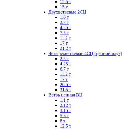
12.5 т
15 т
Двухветвевые 2СЦ
1.6 т
2.8 т
4.25 т
7.5 т
11.2 т
17 т
21.2 т
Четырехветвевые 4СЦ (цепной паук)
2.5 т
4.25 т
6.7 т
11.2 т
17 т
26.5 т
31.5 т
Ветвь цепная ВЦ
1.1 т
2.12 т
3.15 т
5.3 т
8 т
12.5 т