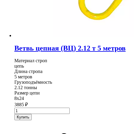
Ветвь цепная (ВЦ) 2.12 т 5 метров
Материал строп
цепь
Длина стропа
5 метров
Грузоподъёмность
2.12 тонны
Размер цепи
8х24
3885
₽
Количество
товара
Купить
Ветвь
цепная
(ВЦ)