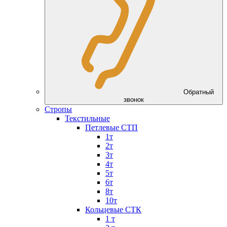
Обратный
звонок
Стропы
Текстильные
Петлевые СТП
1т
2т
3т
4т
5т
6т
8т
10т
Кольцевые СТК
1 т