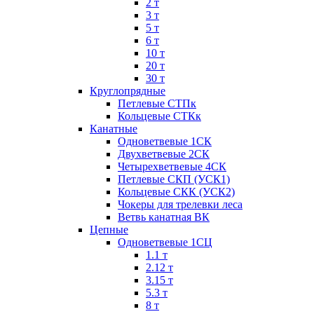
2 т
3 т
5 т
6 т
10 т
20 т
30 т
Круглопрядные
Петлевые СТПк
Кольцевые СТКк
Канатные
Одноветвевые 1СК
Двухветвевые 2СК
Четырехветвевые 4СК
Петлевые СКП (УСК1)
Кольцевые СКК (УСК2)
Чокеры для трелевки леса
Ветвь канатная ВК
Цепные
Одноветвевые 1СЦ
1.1 т
2.12 т
3.15 т
5.3 т
8 т