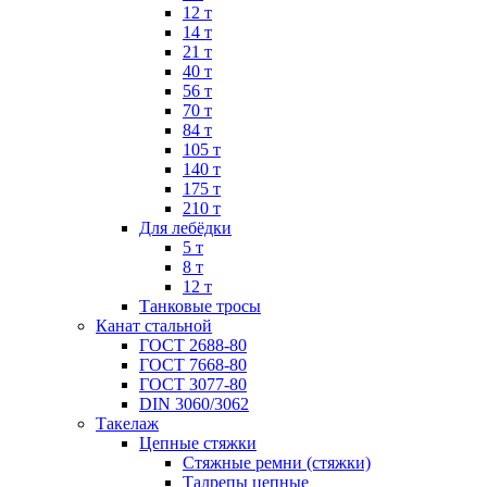
12 т
14 т
21 т
40 т
56 т
70 т
84 т
105 т
140 т
175 т
210 т
Для лебёдки
5 т
8 т
12 т
Танковые тросы
Канат стальной
ГОСТ 2688-80
ГОСТ 7668-80
ГОСТ 3077-80
DIN 3060/3062
Такелаж
Цепные стяжки
Стяжные ремни (стяжки)
Талрепы цепные