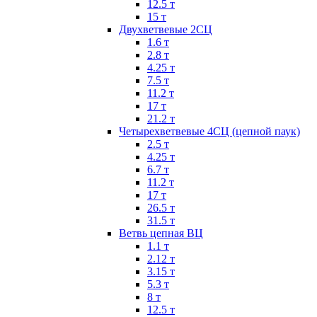
12.5 т
15 т
Двухветвевые 2СЦ
1.6 т
2.8 т
4.25 т
7.5 т
11.2 т
17 т
21.2 т
Четырехветвевые 4СЦ (цепной паук)
2.5 т
4.25 т
6.7 т
11.2 т
17 т
26.5 т
31.5 т
Ветвь цепная ВЦ
1.1 т
2.12 т
3.15 т
5.3 т
8 т
12.5 т