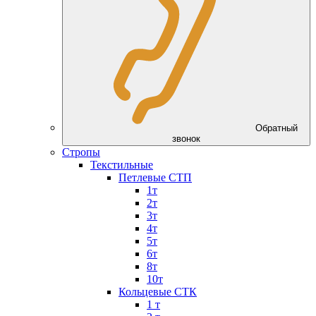
Обратный
звонок
Стропы
Текстильные
Петлевые СТП
1т
2т
3т
4т
5т
6т
8т
10т
Кольцевые СТК
1 т