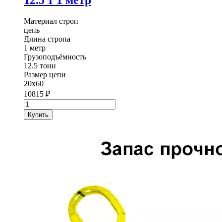
12.5 т 1 метр
Материал строп
цепь
Длина стропа
1 метр
Грузоподъёмность
12.5 тонн
Размер цепи
20х60
10815
₽
Количество
товара
Купить
Строп
цепной
одноветвевой
1СЦ
StropExpert
12.5
т
1
метр