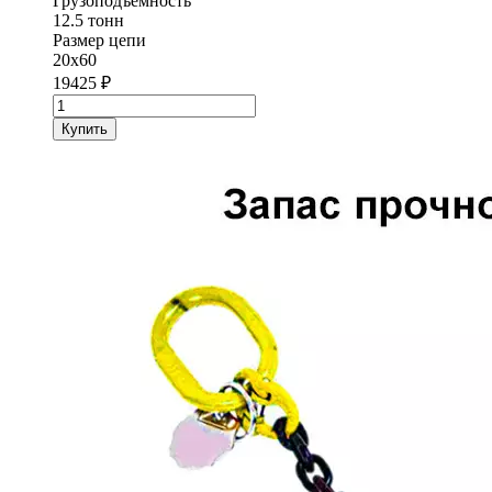
Грузоподъёмность
12.5 тонн
Размер цепи
20х60
19425
₽
Количество
товара
Купить
Строп
цепной
одноветвевой
1СЦ
StropExpert
12.5
т
4
метра