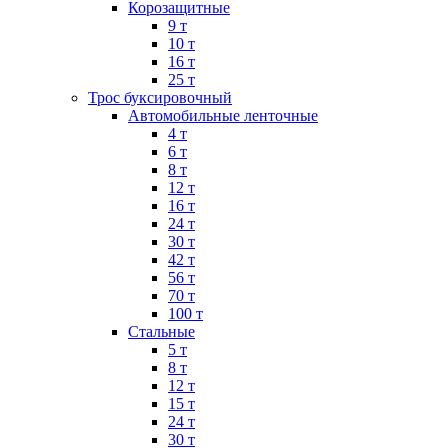
Корозащитные
9 т
10 т
16 т
25 т
Трос буксировочный
Автомобильные ленточные
4 т
6 т
8 т
12 т
16 т
24 т
30 т
42 т
56 т
70 т
100 т
Стальные
5 т
8 т
12 т
15 т
24 т
30 т