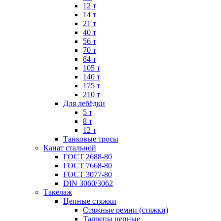
12 т
14 т
21 т
40 т
56 т
70 т
84 т
105 т
140 т
175 т
210 т
Для лебёдки
5 т
8 т
12 т
Танковые тросы
Канат стальной
ГОСТ 2688-80
ГОСТ 7668-80
ГОСТ 3077-80
DIN 3060/3062
Такелаж
Цепные стяжки
Стяжные ремни (стяжки)
Талрепы цепные