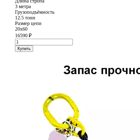
Длина стропа
3 метра
Грузоподъёмность
12.5 тонн
Размер цепи
20х60
16590
₽
Количество
товара
Купить
Строп
цепной
одноветвевой
1СЦ
StropExpert
12.5
т
3
метра