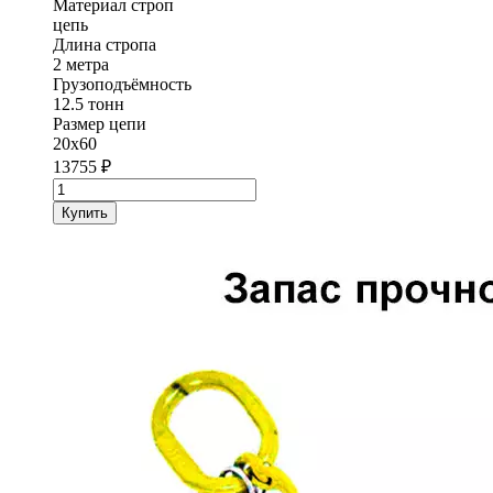
Материал строп
цепь
Длина стропа
2 метра
Грузоподъёмность
12.5 тонн
Размер цепи
20х60
13755
₽
Количество
товара
Купить
Строп
цепной
одноветвевой
1СЦ
StropExpert
12.5
т
2
метра