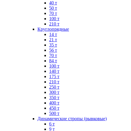
40 т
50 т
70 т
100 т
210 т
Круглопрядные
14 т
21 т
35 т
56 т
70 т
84 т
100 т
140 т
175 т
210 т
250 т
300 т
350 т
400 т
450 т
500 т
Динамические стропы (рывковые)
6 т
9 т