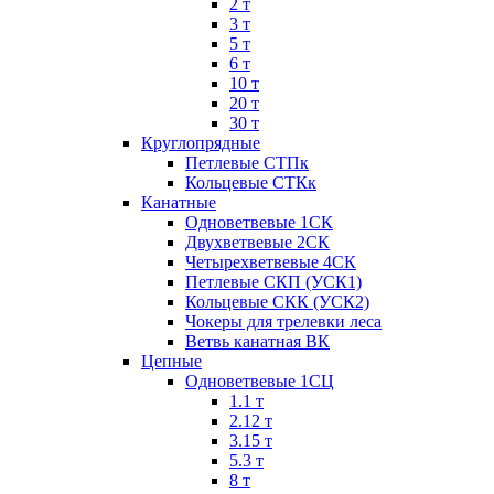
2 т
3 т
5 т
6 т
10 т
20 т
30 т
Круглопрядные
Петлевые СТПк
Кольцевые СТКк
Канатные
Одноветвевые 1СК
Двухветвевые 2СК
Четырехветвевые 4СК
Петлевые СКП (УСК1)
Кольцевые СКК (УСК2)
Чокеры для трелевки леса
Ветвь канатная ВК
Цепные
Одноветвевые 1СЦ
1.1 т
2.12 т
3.15 т
5.3 т
8 т