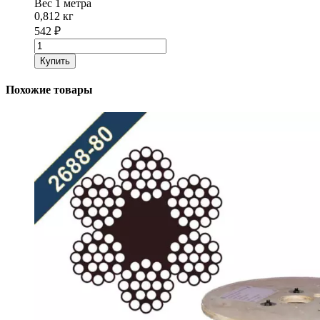
Вес 1 метра
0,812 кг
542
₽
Количество
товара
Купить
Канат
стальной
Похожие товары
(трос)
DIN
3062
диаметр
15,0
мм