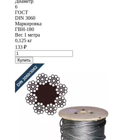
Диаметр
6
ГОСТ
DIN 3060
Маркировка
ГВН-180
Вес 1 метра
0,125 кг
133
₽
Количество
товара
Купить
Канат
стальной
(трос)
DIN
3060
диаметр
6,0
мм