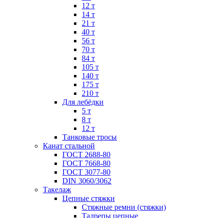
12 т
14 т
21 т
40 т
56 т
70 т
84 т
105 т
140 т
175 т
210 т
Для лебёдки
5 т
8 т
12 т
Танковые тросы
Канат стальной
ГОСТ 2688-80
ГОСТ 7668-80
ГОСТ 3077-80
DIN 3060/3062
Такелаж
Цепные стяжки
Стяжные ремни (стяжки)
Талрепы цепные