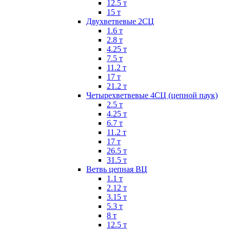
12.5 т
15 т
Двухветвевые 2СЦ
1.6 т
2.8 т
4.25 т
7.5 т
11.2 т
17 т
21.2 т
Четырехветвевые 4СЦ (цепной паук)
2.5 т
4.25 т
6.7 т
11.2 т
17 т
26.5 т
31.5 т
Ветвь цепная ВЦ
1.1 т
2.12 т
3.15 т
5.3 т
8 т
12.5 т