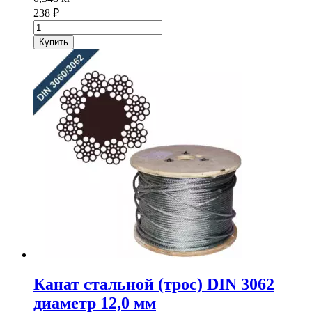
238
₽
Количество
товара
Купить
Канат
стальной
(трос)
DIN
3062
диаметр
10,0
мм
Канат стальной (трос) DIN 3062
диаметр 12,0 мм