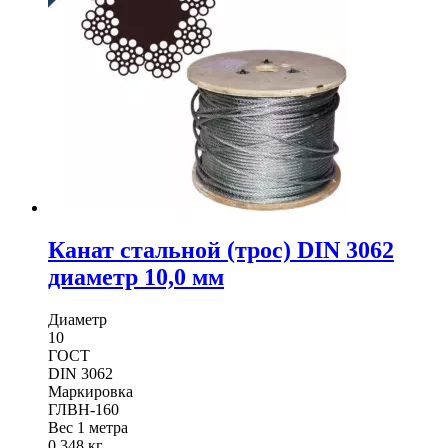
диаметр
8,0
мм
Канат стальной (трос) DIN 3062
диаметр 10,0 мм
Диаметр
10
ГОСТ
DIN 3062
Маркировка
ГЛВН-160
Вес 1 метра
0,348 кг