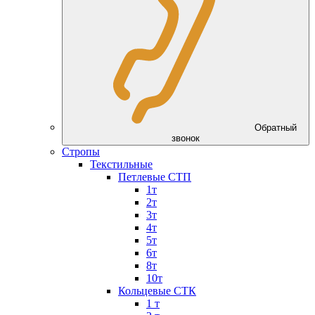
Обратный
звонок
Стропы
Текстильные
Петлевые СТП
1т
2т
3т
4т
5т
6т
8т
10т
Кольцевые СТК
1 т