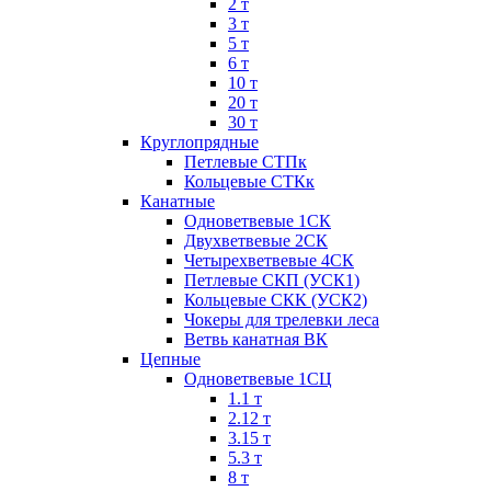
2 т
3 т
5 т
6 т
10 т
20 т
30 т
Круглопрядные
Петлевые СТПк
Кольцевые СТКк
Канатные
Одноветвевые 1СК
Двухветвевые 2СК
Четырехветвевые 4СК
Петлевые СКП (УСК1)
Кольцевые СКК (УСК2)
Чокеры для трелевки леса
Ветвь канатная ВК
Цепные
Одноветвевые 1СЦ
1.1 т
2.12 т
3.15 т
5.3 т
8 т