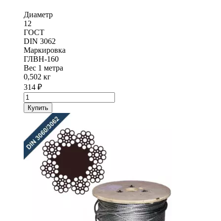
Диаметр
12
ГОСТ
DIN 3062
Маркировка
ГЛВН-160
Вес 1 метра
0,502 кг
314
₽
Количество
товара
Купить
Канат
стальной
(трос)
DIN
3062
диаметр
12,0
мм