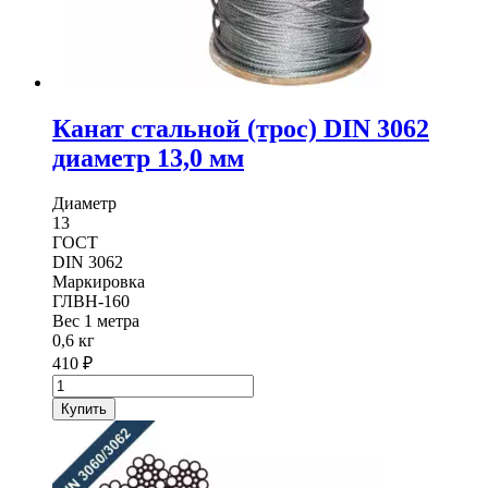
Канат стальной (трос) DIN 3062
диаметр 13,0 мм
Диаметр
13
ГОСТ
DIN 3062
Маркировка
ГЛВН-160
Вес 1 метра
0,6 кг
410
₽
Количество
товара
Купить
Канат
стальной
(трос)
DIN