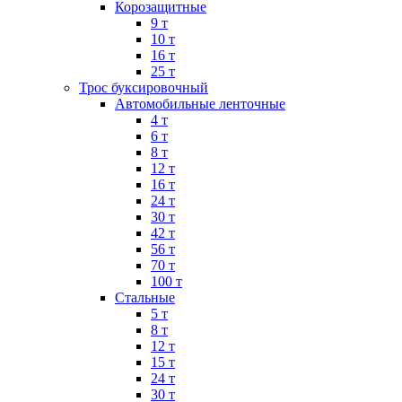
Корозащитные
9 т
10 т
16 т
25 т
Трос буксировочный
Автомобильные ленточные
4 т
6 т
8 т
12 т
16 т
24 т
30 т
42 т
56 т
70 т
100 т
Стальные
5 т
8 т
12 т
15 т
24 т
30 т