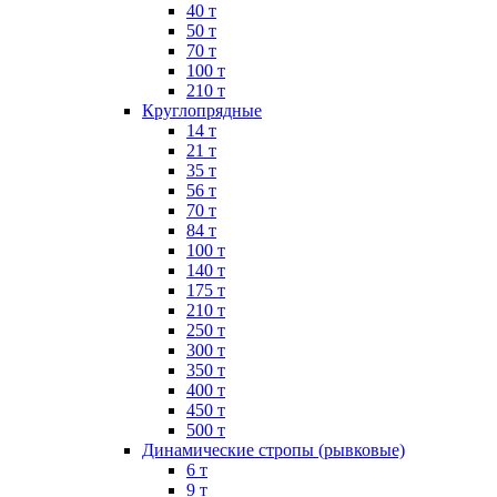
40 т
50 т
70 т
100 т
210 т
Круглопрядные
14 т
21 т
35 т
56 т
70 т
84 т
100 т
140 т
175 т
210 т
250 т
300 т
350 т
400 т
450 т
500 т
Динамические стропы (рывковые)
6 т
9 т