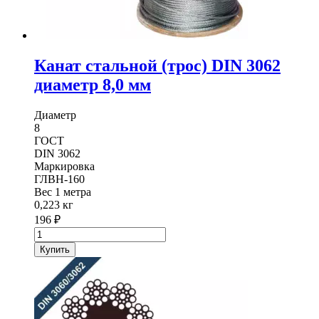
Канат стальной (трос) DIN 3062
диаметр 8,0 мм
Диаметр
8
ГОСТ
DIN 3062
Маркировка
ГЛВН-160
Вес 1 метра
0,223 кг
196
₽
Количество
товара
Купить
Канат
стальной
(трос)
DIN
3062