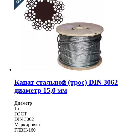
3062
диаметр
13,0
мм
Канат стальной (трос) DIN 3062
диаметр 15,0 мм
Диаметр
15
ГОСТ
DIN 3062
Маркировка
ГЛВН-160