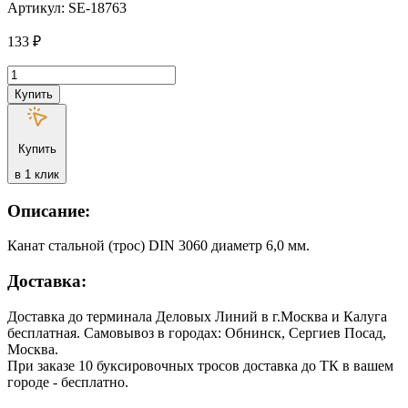
Артикул: SE-18763
133
₽
Количество
товара
Купить
Канат
стальной
(трос)
Купить
DIN
3060
в 1 клик
диаметр
6,0
Описание:
мм
Канат стальной (трос) DIN 3060 диаметр 6,0 мм.
Доставка:
Доставка до терминала Деловых Линий в г.Москва и Калуга
бесплатная. Самовывоз в городах: Обнинск, Сергиев Посад,
Москва.
При заказе 10 буксировочных тросов доставка до ТК в вашем
городе - бесплатно.