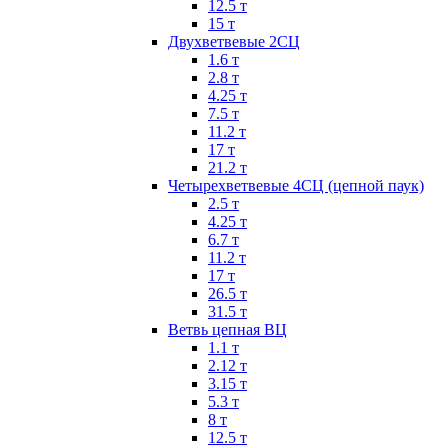
12.5 т
15 т
Двухветвевые 2СЦ
1.6 т
2.8 т
4.25 т
7.5 т
11.2 т
17 т
21.2 т
Четырехветвевые 4СЦ (цепной паук)
2.5 т
4.25 т
6.7 т
11.2 т
17 т
26.5 т
31.5 т
Ветвь цепная ВЦ
1.1 т
2.12 т
3.15 т
5.3 т
8 т
12.5 т