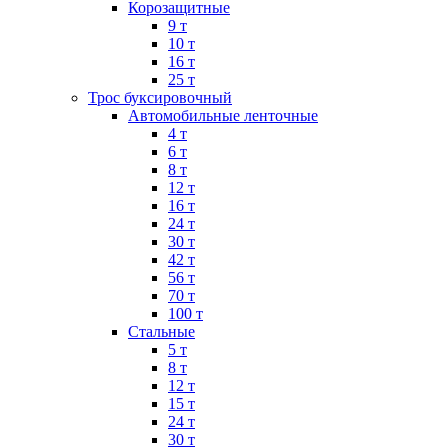
Корозащитные
9 т
10 т
16 т
25 т
Трос буксировочный
Автомобильные ленточные
4 т
6 т
8 т
12 т
16 т
24 т
30 т
42 т
56 т
70 т
100 т
Стальные
5 т
8 т
12 т
15 т
24 т
30 т