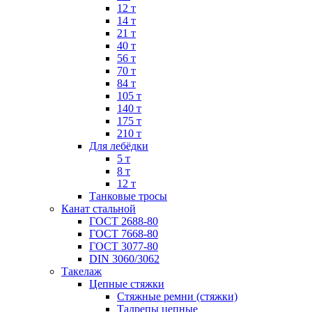
12 т
14 т
21 т
40 т
56 т
70 т
84 т
105 т
140 т
175 т
210 т
Для лебёдки
5 т
8 т
12 т
Танковые тросы
Канат стальной
ГОСТ 2688-80
ГОСТ 7668-80
ГОСТ 3077-80
DIN 3060/3062
Такелаж
Цепные стяжки
Стяжные ремни (стяжки)
Талрепы цепные