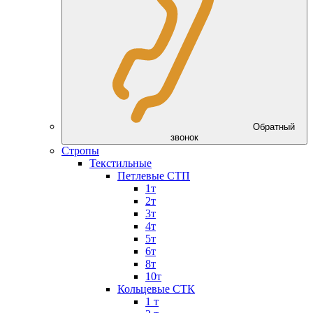
Обратный
звонок
Стропы
Текстильные
Петлевые СТП
1т
2т
3т
4т
5т
6т
8т
10т
Кольцевые СТК
1 т