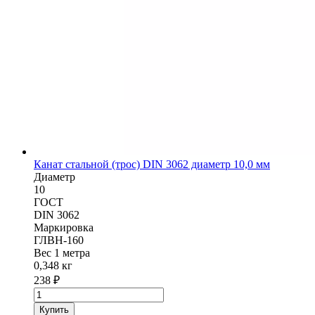
Канат стальной (трос) DIN 3062 диаметр 10,0 мм
Диаметр
10
ГОСТ
DIN 3062
Маркировка
ГЛВН-160
Вес 1 метра
0,348 кг
238
₽
Количество
товара
Купить