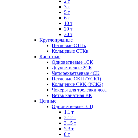
2 т
3 т
5 т
6 т
10 т
20 т
30 т
Круглопрядные
Петлевые СТПк
Кольцевые СТКк
Канатные
Одноветвевые 1СК
Двухветвевые 2СК
Четырехветвевые 4СК
Петлевые СКП (УСК1)
Кольцевые СКК (УСК2)
Чокеры для трелевки леса
Ветвь канатная ВК
Цепные
Одноветвевые 1СЦ
1.1 т
2.12 т
3.15 т
5.3 т
8 т