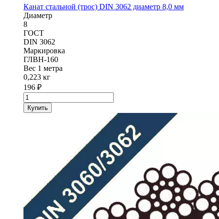
Канат стальной (трос) DIN 3062 диаметр 8,0 мм
Диаметр
8
ГОСТ
DIN 3062
Маркировка
ГЛВН-160
Вес 1 метра
0,223 кг
196
₽
Количество
товара
Купить
Канат
стальной
(трос)
DIN
3062
диаметр
8,0
мм