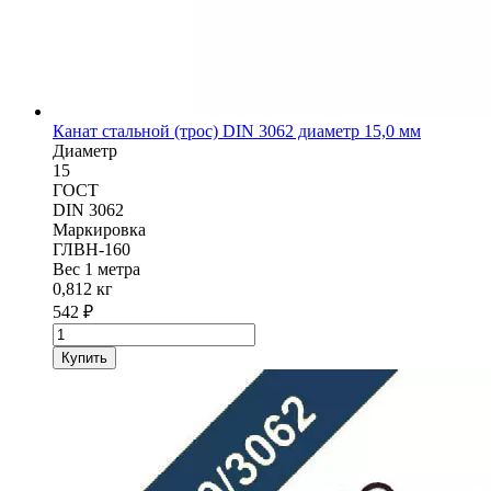
Канат стальной (трос) DIN 3062 диаметр 15,0 мм
Диаметр
15
ГОСТ
DIN 3062
Маркировка
ГЛВН-160
Вес 1 метра
0,812 кг
542
₽
Количество
товара
Купить
Канат
стальной
(трос)
DIN
3062
диаметр
15,0