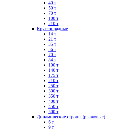
40 т
50 т
70 т
100 т
210 т
Круглопрядные
14 т
21 т
35 т
56 т
70 т
84 т
100 т
140 т
175 т
210 т
250 т
300 т
350 т
400 т
450 т
500 т
Динамические стропы (рывковые)
6 т
9 т