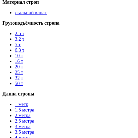
Материал строп
стальной канат
Грузоподъёмность стропа
2.5 т
3,2 т
5 т
6,3 т
10 т
16 т
20 т
25 т
32 т
50 т
Длина стропы
1 метр
1,5 метра
2 метра
2,5 метра
3 метра
3,5 метра
4 метра