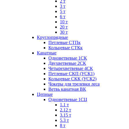
2 т
3 т
5 т
6 т
10 т
20 т
30 т
Круглопрядные
Петлевые СТПк
Кольцевые СТКк
Канатные
Одноветвевые 1СК
Двухветвевые 2СК
Четырехветвевые 4СК
Петлевые СКП (УСК1)
Кольцевые СКК (УСК2)
Чокеры для трелевки леса
Ветвь канатная ВК
Цепные
Одноветвевые 1СЦ
1.1 т
2.12 т
3.15 т
5.3 т
8 т