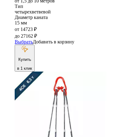
от 1,5 до 10 метров
Тип
четырехветвевой
Диаметр каната
15 мм
от
14723
₽
до
27162
₽
Выбрать
Добавить в корзину
Купить
в 1 клик