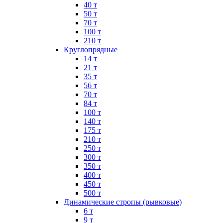
40 т
50 т
70 т
100 т
210 т
Круглопрядные
14 т
21 т
35 т
56 т
70 т
84 т
100 т
140 т
175 т
210 т
250 т
300 т
350 т
400 т
450 т
500 т
Динамические стропы (рывковые)
6 т
9 т