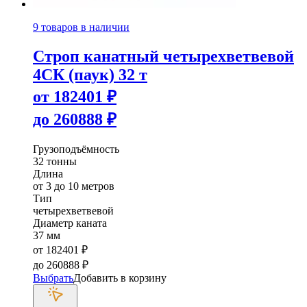
9 товаров в наличии
Строп канатный четырехветвевой
4СК (паук) 32 т
от
182401
₽
до
260888
₽
Грузоподъёмность
32 тонны
Длина
от 3 до 10 метров
Тип
четырехветвевой
Диаметр каната
37 мм
от
182401
₽
до
260888
₽
Выбрать
Добавить в корзину