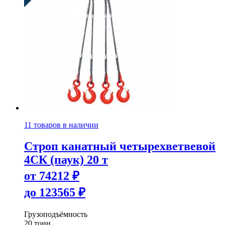
11 товаров в наличии
Строп канатный четырехветвевой
4СК (паук) 20 т
от
74212
₽
до
123565
₽
Грузоподъёмность
20 тонн