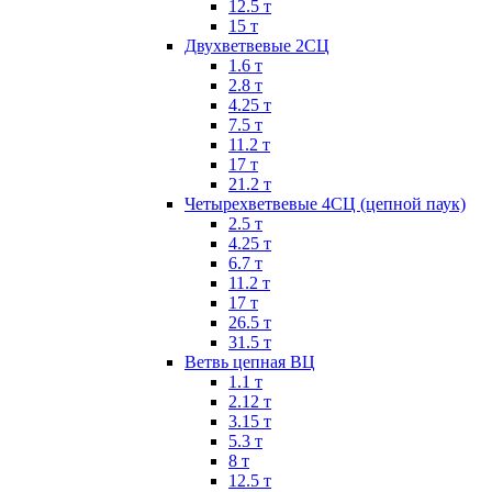
12.5 т
15 т
Двухветвевые 2СЦ
1.6 т
2.8 т
4.25 т
7.5 т
11.2 т
17 т
21.2 т
Четырехветвевые 4СЦ (цепной паук)
2.5 т
4.25 т
6.7 т
11.2 т
17 т
26.5 т
31.5 т
Ветвь цепная ВЦ
1.1 т
2.12 т
3.15 т
5.3 т
8 т
12.5 т