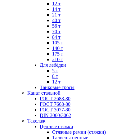
12 т
14 т
21 т
40 т
56 т
70 т
84 т
105 т
140 т
175 т
210 т
Для лебёдки
5 т
8 т
12 т
Танковые тросы
Канат стальной
ГОСТ 2688-80
ГОСТ 7668-80
ГОСТ 3077-80
DIN 3060/3062
Такелаж
Цепные стяжки
Стяжные ремни (стяжки)
Талрепы цепные