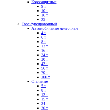
Корозащитные
9 т
10 т
16 т
25 т
Трос буксировочный
Автомобильные ленточные
4 т
6 т
8 т
12 т
16 т
24 т
30 т
42 т
56 т
70 т
100 т
Стальные
5 т
8 т
12 т
15 т
24 т
30 т