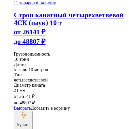
11 товаров в наличии
Строп канатный четырехветвевой
4СК (паук) 10 т
от
26141
₽
до
48807
₽
Грузоподъёмность
10 тонн
Длина
от 2 до 10 метров
Тип
четырехветвевой
Диаметр каната
21 мм
от
26141
₽
до
48807
₽
Выбрать
Добавить в корзину
Купить