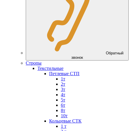
Обратный
звонок
Стропы
Текстильные
Петлевые СТП
1т
2т
3т
4т
5т
6т
8т
10т
Кольцевые СТК
1 т