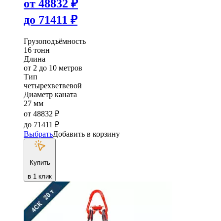
от
48832
₽
до
71411
₽
Грузоподъёмность
16 тонн
Длина
от 2 до 10 метров
Тип
четырехветвевой
Диаметр каната
27 мм
от
48832
₽
до
71411
₽
Выбрать
Добавить в корзину
Купить
в 1 клик