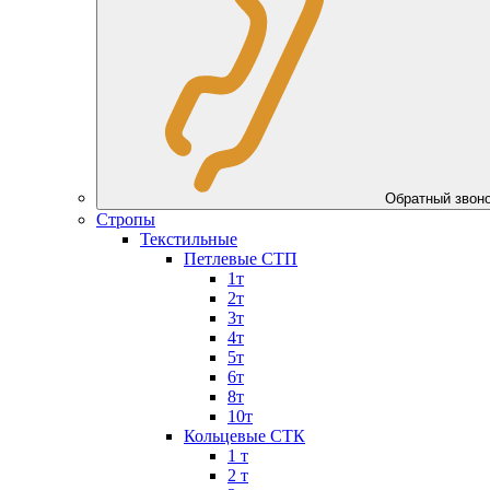
Обратный зво
Стропы
Текстильные
Петлевые СТП
1т
2т
3т
4т
5т
6т
8т
10т
Кольцевые СТК
1 т
2 т