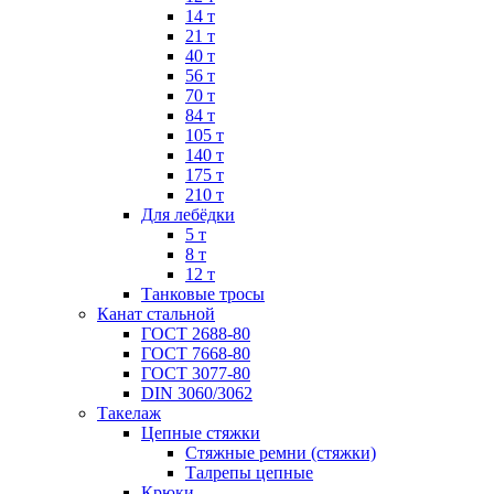
14 т
21 т
40 т
56 т
70 т
84 т
105 т
140 т
175 т
210 т
Для лебёдки
5 т
8 т
12 т
Танковые тросы
Канат стальной
ГОСТ 2688-80
ГОСТ 7668-80
ГОСТ 3077-80
DIN 3060/3062
Такелаж
Цепные стяжки
Стяжные ремни (стяжки)
Талрепы цепные
Крюки