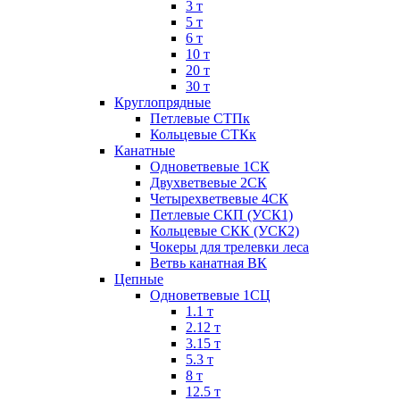
3 т
5 т
6 т
10 т
20 т
30 т
Круглопрядные
Петлевые СТПк
Кольцевые СТКк
Канатные
Одноветвевые 1СК
Двухветвевые 2СК
Четырехветвевые 4СК
Петлевые СКП (УСК1)
Кольцевые СКК (УСК2)
Чокеры для трелевки леса
Ветвь канатная ВК
Цепные
Одноветвевые 1СЦ
1.1 т
2.12 т
3.15 т
5.3 т
8 т
12.5 т