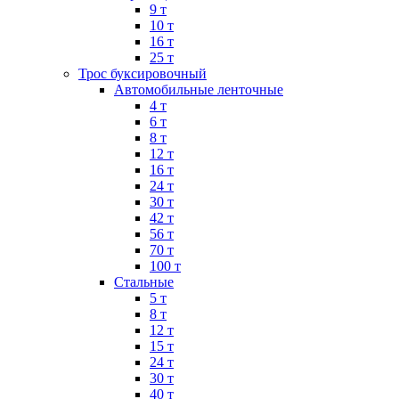
9 т
10 т
16 т
25 т
Трос буксировочный
Автомобильные ленточные
4 т
6 т
8 т
12 т
16 т
24 т
30 т
42 т
56 т
70 т
100 т
Стальные
5 т
8 т
12 т
15 т
24 т
30 т
40 т