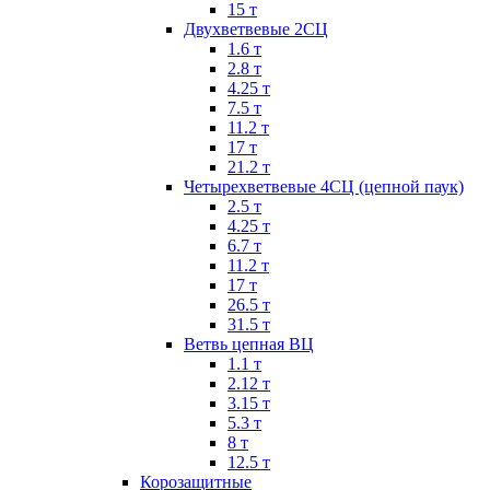
15 т
Двухветвевые 2СЦ
1.6 т
2.8 т
4.25 т
7.5 т
11.2 т
17 т
21.2 т
Четырехветвевые 4СЦ (цепной паук)
2.5 т
4.25 т
6.7 т
11.2 т
17 т
26.5 т
31.5 т
Ветвь цепная ВЦ
1.1 т
2.12 т
3.15 т
5.3 т
8 т
12.5 т
Корозащитные