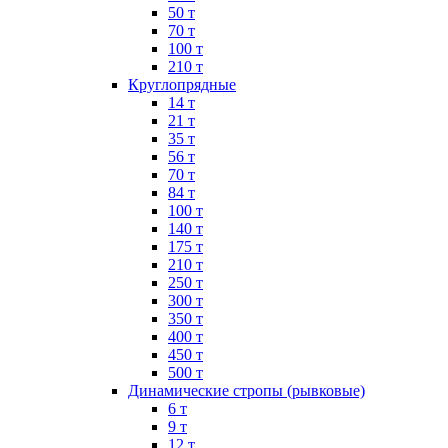
50 т
70 т
100 т
210 т
Круглопрядные
14 т
21 т
35 т
56 т
70 т
84 т
100 т
140 т
175 т
210 т
250 т
300 т
350 т
400 т
450 т
500 т
Динамические стропы (рывковые)
6 т
9 т
12 т