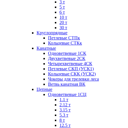
3 т
5 т
6 т
10 т
20 т
30 т
Круглопрядные
Петлевые СТПк
Кольцевые СТКк
Канатные
Одноветвевые 1СК
Двухветвевые 2СК
Четырехветвевые 4СК
Петлевые СКП (УСК1)
Кольцевые СКК (УСК2)
Чокеры для трелевки леса
Ветвь канатная ВК
Цепные
Одноветвевые 1СЦ
1.1 т
2.12 т
3.15 т
5.3 т
8 т
12.5 т