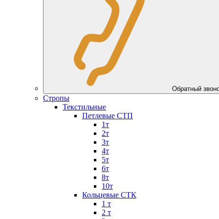
Обратный зво
Стропы
Текстильные
Петлевые СТП
1т
2т
3т
4т
5т
6т
8т
10т
Кольцевые СТК
1 т
2 т