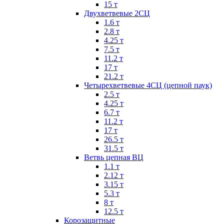
15 т
Двухветвевые 2СЦ
1.6 т
2.8 т
4.25 т
7.5 т
11.2 т
17 т
21.2 т
Четырехветвевые 4СЦ (цепной паук)
2.5 т
4.25 т
6.7 т
11.2 т
17 т
26.5 т
31.5 т
Ветвь цепная ВЦ
1.1 т
2.12 т
3.15 т
5.3 т
8 т
12.5 т
Корозащитные