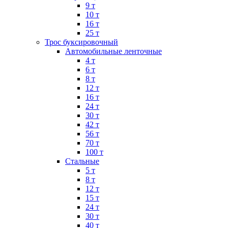
9 т
10 т
16 т
25 т
Трос буксировочный
Автомобильные ленточные
4 т
6 т
8 т
12 т
16 т
24 т
30 т
42 т
56 т
70 т
100 т
Стальные
5 т
8 т
12 т
15 т
24 т
30 т
40 т