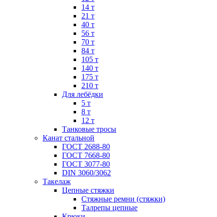
14 т
21 т
40 т
56 т
70 т
84 т
105 т
140 т
175 т
210 т
Для лебёдки
5 т
8 т
12 т
Танковые тросы
Канат стальной
ГОСТ 2688-80
ГОСТ 7668-80
ГОСТ 3077-80
DIN 3060/3062
Такелаж
Цепные стяжки
Стяжные ремни (стяжки)
Талрепы цепные
Крюки