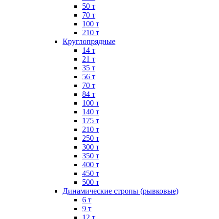
50 т
70 т
100 т
210 т
Круглопрядные
14 т
21 т
35 т
56 т
70 т
84 т
100 т
140 т
175 т
210 т
250 т
300 т
350 т
400 т
450 т
500 т
Динамические стропы (рывковые)
6 т
9 т
12 т