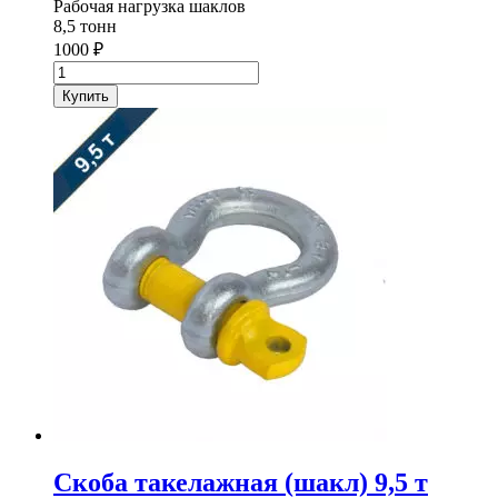
Рабочая нагрузка шаклов
8,5 тонн
1000
₽
Количество
товара
Купить
Скоба
такелажная
(шакл)
8,5
т
Скоба такелажная (шакл) 9,5 т