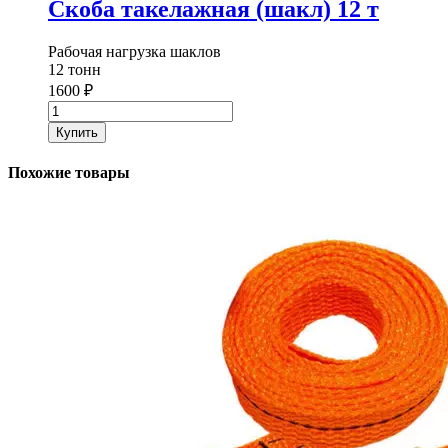
Скоба такелажная (шакл) 12 т
Рабочая нагрузка шаклов
12 тонн
1600
₽
Количество
товара
Купить
Скоба
такелажная
Похожие товары
(шакл)
12
т