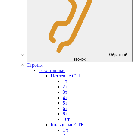
Обратный
звонок
Стропы
Текстильные
Петлевые СТП
1т
2т
3т
4т
5т
6т
8т
10т
Кольцевые СТК
1 т