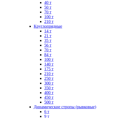
40 т
50 т
70 т
100 т
210 т
Круглопрядные
14 т
21 т
35 т
56 т
70 т
84 т
100 т
140 т
175 т
210 т
250 т
300 т
350 т
400 т
450 т
500 т
Динамические стропы (рывковые)
6 т
9 т