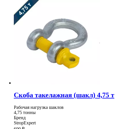
такелажная
(шакл)
3,25
т
Скоба такелажная (шакл) 4,75 т
Рабочая нагрузка шаклов
4,75 тонны
Бренд
StropExpert
600
₽