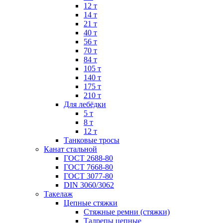
12 т
14 т
21 т
40 т
56 т
70 т
84 т
105 т
140 т
175 т
210 т
Для лебёдки
5 т
8 т
12 т
Танковые тросы
Канат стальной
ГОСТ 2688-80
ГОСТ 7668-80
ГОСТ 3077-80
DIN 3060/3062
Такелаж
Цепные стяжки
Стяжные ремни (стяжки)
Талрепы цепные