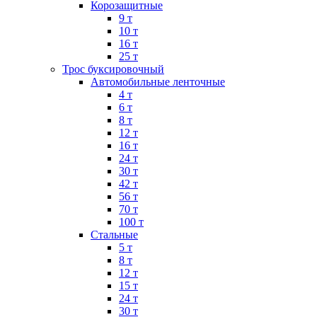
Корозащитные
9 т
10 т
16 т
25 т
Трос буксировочный
Автомобильные ленточные
4 т
6 т
8 т
12 т
16 т
24 т
30 т
42 т
56 т
70 т
100 т
Стальные
5 т
8 т
12 т
15 т
24 т
30 т