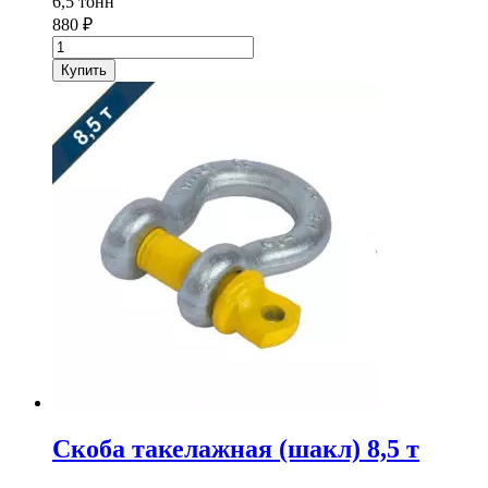
6,5 тонн
880
₽
Количество
товара
Купить
Скоба
такелажная
(шакл)
6,5
т
Скоба такелажная (шакл) 8,5 т