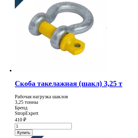
т
Скоба такелажная (шакл) 3,25 т
Рабочая нагрузка шаклов
3,25 тонны
Бренд
StropExpert
410
₽
Количество
товара
Купить
Скоба