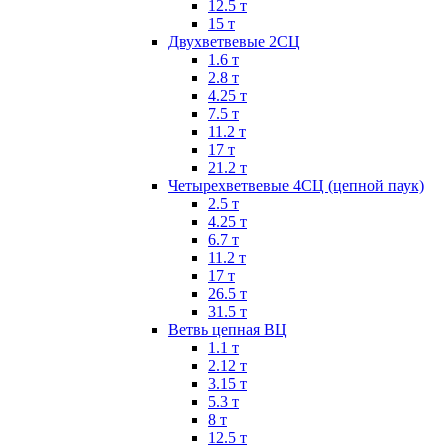
12.5 т
15 т
Двухветвевые 2СЦ
1.6 т
2.8 т
4.25 т
7.5 т
11.2 т
17 т
21.2 т
Четырехветвевые 4СЦ (цепной паук)
2.5 т
4.25 т
6.7 т
11.2 т
17 т
26.5 т
31.5 т
Ветвь цепная ВЦ
1.1 т
2.12 т
3.15 т
5.3 т
8 т
12.5 т