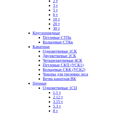
2 т
3 т
5 т
6 т
10 т
20 т
30 т
Круглопрядные
Петлевые СТПк
Кольцевые СТКк
Канатные
Одноветвевые 1СК
Двухветвевые 2СК
Четырехветвевые 4СК
Петлевые СКП (УСК1)
Кольцевые СКК (УСК2)
Чокеры для трелевки леса
Ветвь канатная ВК
Цепные
Одноветвевые 1СЦ
1.1 т
2.12 т
3.15 т
5.3 т
8 т