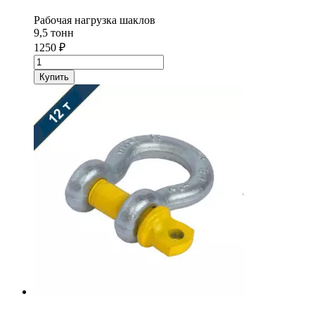
Рабочая нагрузка шаклов
9,5 тонн
1250
₽
Количество
товара
Купить
Скоба
такелажная
(шакл)
9,5
т