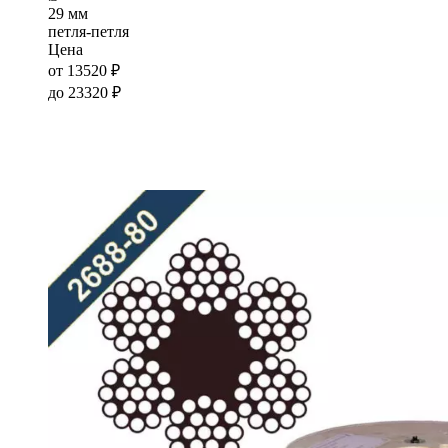
29 мм
петля-петля
Цена
от
13520
₽
до
23320
₽