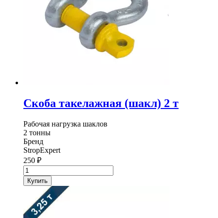
Скоба такелажная (шакл) 2 т
Рабочая нагрузка шаклов
2 тонны
Бренд
StropExpert
250
₽
Количество
товара
Купить
Скоба
такелажная
(шакл)
2