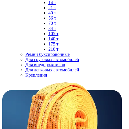
14 т
21 т
40 т
56 т
70 т
84 т
105 т
140 т
175 т
210 т
Ремни буксировочные
Для грузовых автомобилей
Для внедорожников
Для легковых автомобилей
Крепления