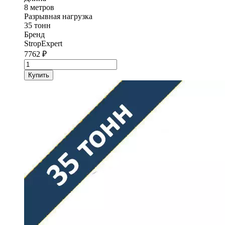
8 метров
Разрывная нагрузка
35 тонн
Бренд
StropExpert
7762
₽
Количество
товара
Купить
Трос
буксировочный
круглопрядный
нитевой
StropExpert
35
т
8
м