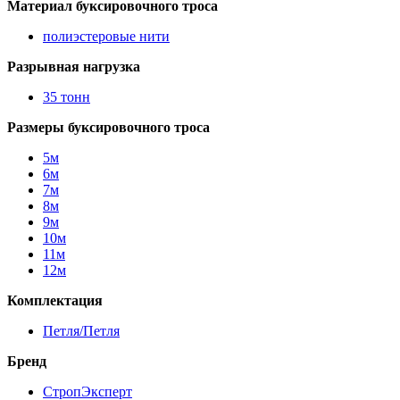
Материал буксировочного троса
полиэстеровые нити
Разрывная нагрузка
35 тонн
Размеры буксировочного троса
5м
6м
7м
8м
9м
10м
11м
12м
Комплектация
Петля/Петля
Бренд
СтропЭксперт