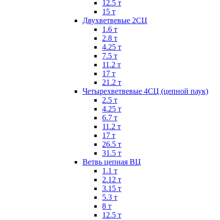
12.5 т
15 т
Двухветвевые 2СЦ
1.6 т
2.8 т
4.25 т
7.5 т
11.2 т
17 т
21.2 т
Четырехветвевые 4СЦ (цепной паук)
2.5 т
4.25 т
6.7 т
11.2 т
17 т
26.5 т
31.5 т
Ветвь цепная ВЦ
1.1 т
2.12 т
3.15 т
5.3 т
8 т
12.5 т