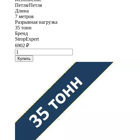
Петля/Петля
Длина
7 метров
Разрывная нагрузка
35 тонн
Бренд
StropExpert
6902
₽
Количество
товара
Купить
Трос
буксировочный
круглопрядный
нитевой
StropExpert
35
т
7
м