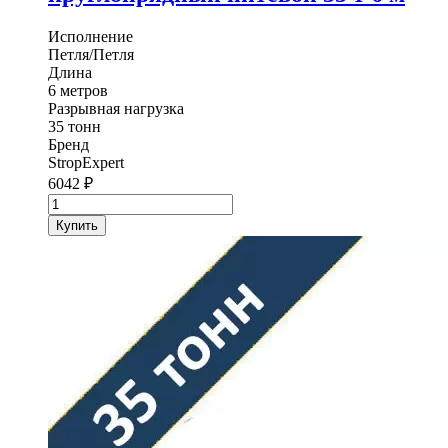
Исполнение
Петля/Петля
Длина
6 метров
Разрывная нагрузка
35 тонн
Бренд
StropExpert
6042
₽
Количество
товара
Купить
Трос
буксировочный
круглопрядный
нитевой
StropExpert
35
т
6
м