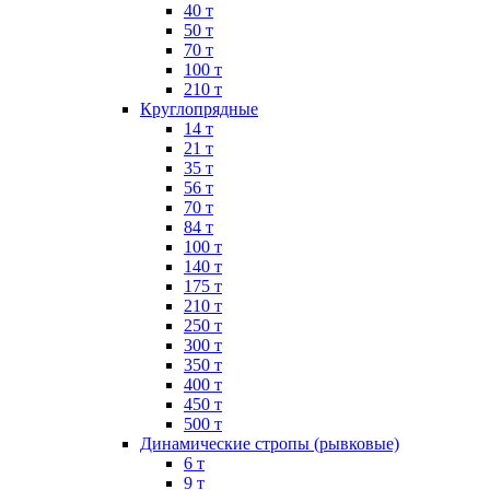
40 т
50 т
70 т
100 т
210 т
Круглопрядные
14 т
21 т
35 т
56 т
70 т
84 т
100 т
140 т
175 т
210 т
250 т
300 т
350 т
400 т
450 т
500 т
Динамические стропы (рывковые)
6 т
9 т