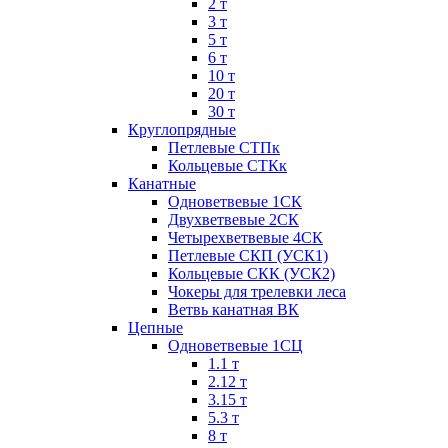
2 т
3 т
5 т
6 т
10 т
20 т
30 т
Круглопрядные
Петлевые СТПк
Кольцевые СТКк
Канатные
Одноветвевые 1СК
Двухветвевые 2СК
Четырехветвевые 4СК
Петлевые СКП (УСК1)
Кольцевые СКК (УСК2)
Чокеры для трелевки леса
Ветвь канатная ВК
Цепные
Одноветвевые 1СЦ
1.1 т
2.12 т
3.15 т
5.3 т
8 т