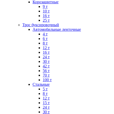
Корозащитные
9 т
10 т
16 т
25 т
Трос буксировочный
Автомобильные ленточные
4 т
6 т
8 т
12 т
16 т
24 т
30 т
42 т
56 т
70 т
100 т
Стальные
5 т
8 т
12 т
15 т
24 т
30 т