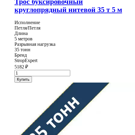
Трос буксировочный
круглопрядный нитевой 35 т 5 м
Исполнение
Петля/Петля
Длина
5 метров
Разрывная нагрузка
35 тонн
Бренд
StropExpert
5182
₽
Количество
товара
Купить
Трос
буксировочный
круглопрядный
нитевой
StropExpert
35
т
5
м