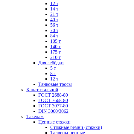
12 т
14 т
21 т
40 т
56 т
70 т
84 т
105 т
140 т
175 т
210 т
Для лебёдки
5 т
8 т
12 т
Танковые тросы
Канат стальной
ГОСТ 2688-80
ГОСТ 7668-80
ГОСТ 3077-80
DIN 3060/3062
Такелаж
Цепные стяжки
Стяжные ремни (стяжки)
Талрепы цепные