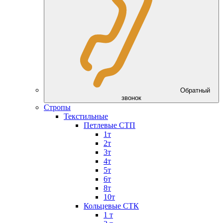
Обратный
звонок
Стропы
Текстильные
Петлевые СТП
1т
2т
3т
4т
5т
6т
8т
10т
Кольцевые СТК
1 т