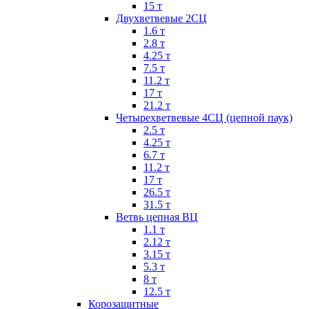
15 т
Двухветвевые 2СЦ
1.6 т
2.8 т
4.25 т
7.5 т
11.2 т
17 т
21.2 т
Четырехветвевые 4СЦ (цепной паук)
2.5 т
4.25 т
6.7 т
11.2 т
17 т
26.5 т
31.5 т
Ветвь цепная ВЦ
1.1 т
2.12 т
3.15 т
5.3 т
8 т
12.5 т
Корозащитные