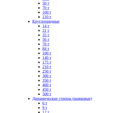
50 т
70 т
100 т
210 т
Круглопрядные
14 т
21 т
35 т
56 т
70 т
84 т
100 т
140 т
175 т
210 т
250 т
300 т
350 т
400 т
450 т
500 т
Динамические стропы (рывковые)
6 т
9 т
12 т