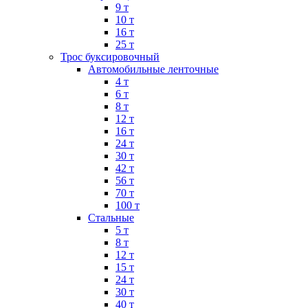
9 т
10 т
16 т
25 т
Трос буксировочный
Автомобильные ленточные
4 т
6 т
8 т
12 т
16 т
24 т
30 т
42 т
56 т
70 т
100 т
Стальные
5 т
8 т
12 т
15 т
24 т
30 т
40 т