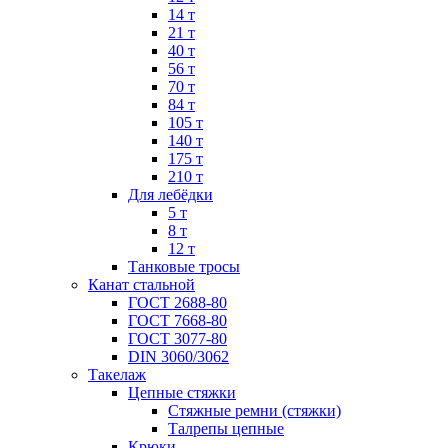
14 т
21 т
40 т
56 т
70 т
84 т
105 т
140 т
175 т
210 т
Для лебёдки
5 т
8 т
12 т
Танковые тросы
Канат стальной
ГОСТ 2688-80
ГОСТ 7668-80
ГОСТ 3077-80
DIN 3060/3062
Такелаж
Цепные стяжки
Стяжные ремни (стяжки)
Талрепы цепные
Крюки