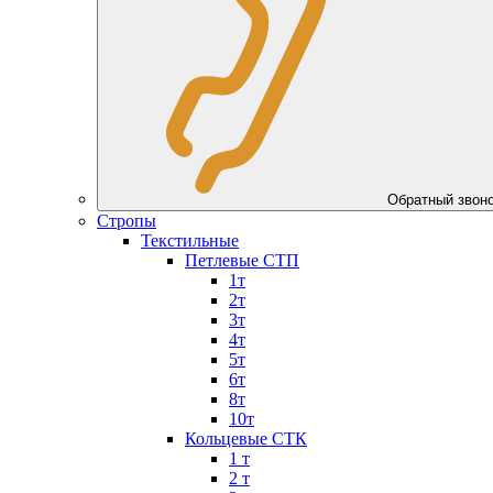
Обратный зво
Стропы
Текстильные
Петлевые СТП
1т
2т
3т
4т
5т
6т
8т
10т
Кольцевые СТК
1 т
2 т