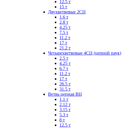
12.5 т
15 т
Двухветвевые 2СЦ
1.6 т
2.8 т
4.25 т
7.5 т
11.2 т
17 т
21.2 т
Четырехветвевые 4СЦ (цепной паук)
2.5 т
4.25 т
6.7 т
11.2 т
17 т
26.5 т
31.5 т
Ветвь цепная ВЦ
1.1 т
2.12 т
3.15 т
5.3 т
8 т
12.5 т