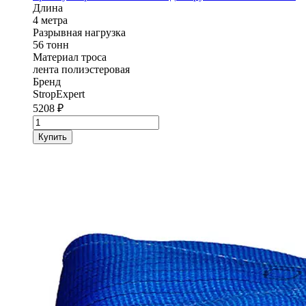
Длина
4 метра
Разрывная нагрузка
56 тонн
Материал троса
лента полиэстеровая
Бренд
StropExpert
5208
₽
Количество
товара
Купить
Трос
буксировочный
StropExpert
56т
4
м
для
грузовых
автомобилей