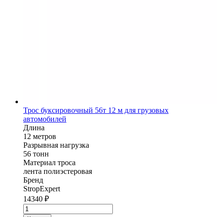
Трос буксировочный 56т 12 м для грузовых
автомобилей
Длина
12 метров
Разрывная нагрузка
56 тонн
Материал троса
лента полиэстеровая
Бренд
StropExpert
14340
₽
Количество
товара