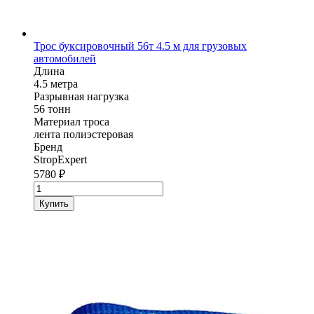
Трос буксировочный 56т 4.5 м для грузовых
автомобилей
Длина
4.5 метра
Разрывная нагрузка
56 тонн
Материал троса
лента полиэстеровая
Бренд
StropExpert
5780
₽
Количество
товара
Купить
Трос
буксировочный
StropExpert
56т
4.5
м
для
грузовых
автомобилей