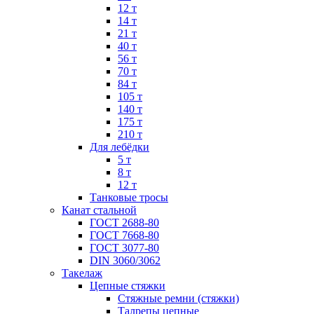
12 т
14 т
21 т
40 т
56 т
70 т
84 т
105 т
140 т
175 т
210 т
Для лебёдки
5 т
8 т
12 т
Танковые тросы
Канат стальной
ГОСТ 2688-80
ГОСТ 7668-80
ГОСТ 3077-80
DIN 3060/3062
Такелаж
Цепные стяжки
Стяжные ремни (стяжки)
Талрепы цепные