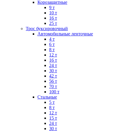
Корозащитные
9 т
10 т
16 т
25 т
Трос буксировочный
Автомобильные ленточные
4 т
6 т
8 т
12 т
16 т
24 т
30 т
42 т
56 т
70 т
100 т
Стальные
5 т
8 т
12 т
15 т
24 т
30 т