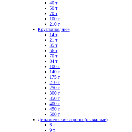
40 т
50 т
70 т
100 т
210 т
Круглопрядные
14 т
21 т
35 т
56 т
70 т
84 т
100 т
140 т
175 т
210 т
250 т
300 т
350 т
400 т
450 т
500 т
Динамические стропы (рывковые)
6 т
9 т