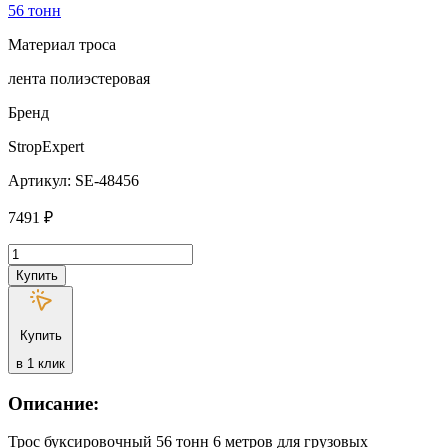
56 тонн
Материал троса
лента полиэстеровая
Бренд
StropExpert
Артикул: SE-48456
7491
₽
Количество
товара
Купить
Трос
буксировочный
StropExpert
Купить
56т
6
в 1 клик
м
для
Описание:
грузовых
автомобилей
Трос буксировочный 56 тонн 6 метров для грузовых