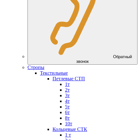
Обратный
звонок
Стропы
Текстильные
Петлевые СТП
1т
2т
3т
4т
5т
6т
8т
10т
Кольцевые СТК
1 т