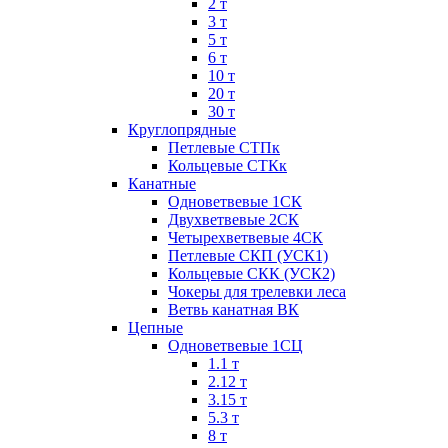
2 т
3 т
5 т
6 т
10 т
20 т
30 т
Круглопрядные
Петлевые СТПк
Кольцевые СТКк
Канатные
Одноветвевые 1СК
Двухветвевые 2СК
Четырехветвевые 4СК
Петлевые СКП (УСК1)
Кольцевые СКК (УСК2)
Чокеры для трелевки леса
Ветвь канатная ВК
Цепные
Одноветвевые 1СЦ
1.1 т
2.12 т
3.15 т
5.3 т
8 т