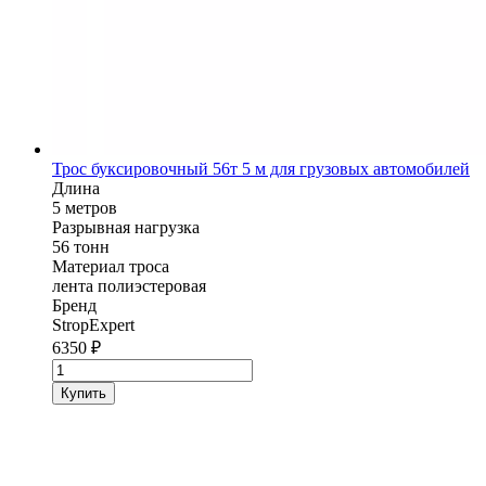
Трос буксировочный 56т 5 м для грузовых автомобилей
Длина
5 метров
Разрывная нагрузка
56 тонн
Материал троса
лента полиэстеровая
Бренд
StropExpert
6350
₽
Количество
товара
Купить
Трос
буксировочный
StropExpert
56т
5