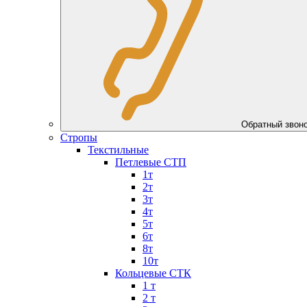
Обратный звон
Стропы
Текстильные
Петлевые СТП
1т
2т
3т
4т
5т
6т
8т
10т
Кольцевые СТК
1 т
2 т