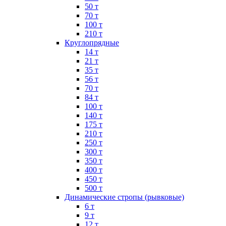
50 т
70 т
100 т
210 т
Круглопрядные
14 т
21 т
35 т
56 т
70 т
84 т
100 т
140 т
175 т
210 т
250 т
300 т
350 т
400 т
450 т
500 т
Динамические стропы (рывковые)
6 т
9 т
12 т