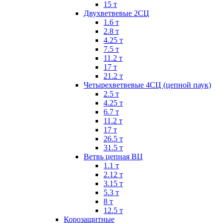
15 т
Двухветвевые 2СЦ
1.6 т
2.8 т
4.25 т
7.5 т
11.2 т
17 т
21.2 т
Четырехветвевые 4СЦ (цепной паук)
2.5 т
4.25 т
6.7 т
11.2 т
17 т
26.5 т
31.5 т
Ветвь цепная ВЦ
1.1 т
2.12 т
3.15 т
5.3 т
8 т
12.5 т
Корозащитные