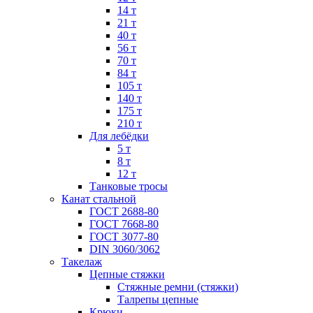
14 т
21 т
40 т
56 т
70 т
84 т
105 т
140 т
175 т
210 т
Для лебёдки
5 т
8 т
12 т
Танковые тросы
Канат стальной
ГОСТ 2688-80
ГОСТ 7668-80
ГОСТ 3077-80
DIN 3060/3062
Такелаж
Цепные стяжки
Стяжные ремни (стяжки)
Талрепы цепные
Крюки