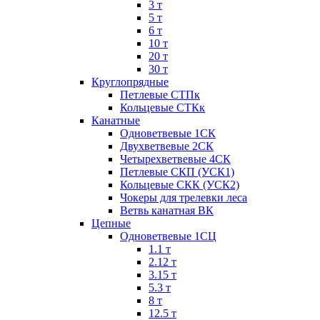
3 т
5 т
6 т
10 т
20 т
30 т
Круглопрядные
Петлевые СТПк
Кольцевые СТКк
Канатные
Одноветвевые 1СК
Двухветвевые 2СК
Четырехветвевые 4СК
Петлевые СКП (УСК1)
Кольцевые СКК (УСК2)
Чокеры для трелевки леса
Ветвь канатная ВК
Цепные
Одноветвевые 1СЦ
1.1 т
2.12 т
3.15 т
5.3 т
8 т
12.5 т