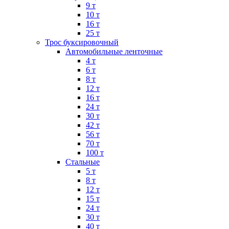
9 т
10 т
16 т
25 т
Трос буксировочный
Автомобильные ленточные
4 т
6 т
8 т
12 т
16 т
24 т
30 т
42 т
56 т
70 т
100 т
Стальные
5 т
8 т
12 т
15 т
24 т
30 т
40 т