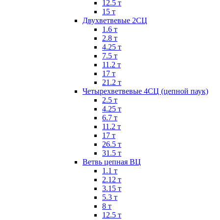
12.5 т
15 т
Двухветвевые 2СЦ
1.6 т
2.8 т
4.25 т
7.5 т
11.2 т
17 т
21.2 т
Четырехветвевые 4СЦ (цепной паук)
2.5 т
4.25 т
6.7 т
11.2 т
17 т
26.5 т
31.5 т
Ветвь цепная ВЦ
1.1 т
2.12 т
3.15 т
5.3 т
8 т
12.5 т