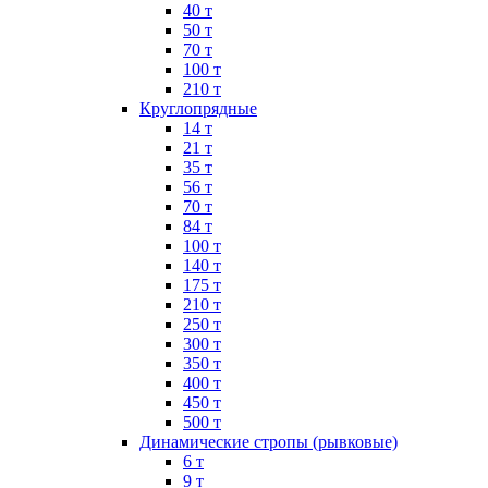
40 т
50 т
70 т
100 т
210 т
Круглопрядные
14 т
21 т
35 т
56 т
70 т
84 т
100 т
140 т
175 т
210 т
250 т
300 т
350 т
400 т
450 т
500 т
Динамические стропы (рывковые)
6 т
9 т