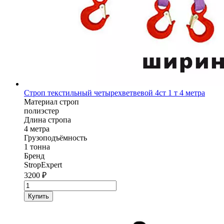
Строп текстильный четырехветвевой 4ст 1 т 4 метра
Материал строп
полиэстер
Длина стропа
4 метра
Грузоподъёмность
1 тонна
Бренд
StropExpert
3200
₽
Количество
товара
Купить
Строп
текстильный
четырехветвевой