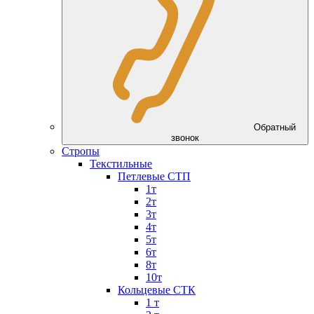
Обратный
звонок
Стропы
Текстильные
Петлевые СТП
1т
2т
3т
4т
5т
6т
8т
10т
Кольцевые СТК
1 т