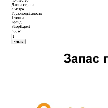
полиэстер
Длина стропа
4 метра
Грузоподъёмность
1 тонна
Бренд
StropExpert
400
₽
Количество
товара
Купить
Строп
текстильный
петлевой
СТП
StropExpert
1
т
4
метра