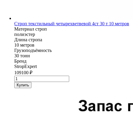
Строп текстильный четырехветвевой 4ст 30 т 10 метров
Материал строп
полиэстер
Длина стропа
10 метров
Грузоподъёмность
30 тонн
Бренд
StropExpert
109100
₽
Количество
товара
Купить
Строп
текстильный
четырехветвевой
4ст
StropExpert
30
т
10
метров