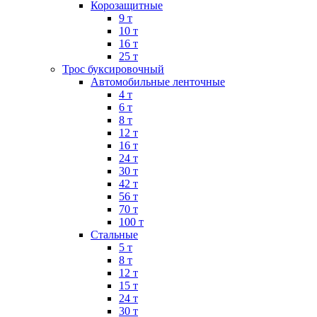
Корозащитные
9 т
10 т
16 т
25 т
Трос буксировочный
Автомобильные ленточные
4 т
6 т
8 т
12 т
16 т
24 т
30 т
42 т
56 т
70 т
100 т
Стальные
5 т
8 т
12 т
15 т
24 т
30 т