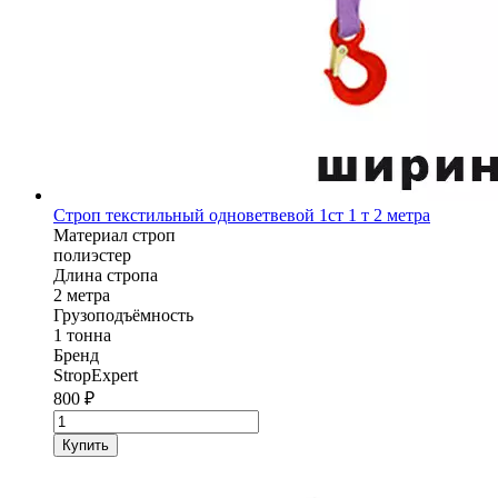
Строп текстильный одноветвевой 1ст 1 т 2 метра
Материал строп
полиэстер
Длина стропа
2 метра
Грузоподъёмность
1 тонна
Бренд
StropExpert
800
₽
Количество
товара
Купить
Строп
текстильный