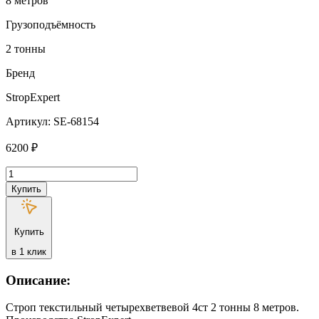
8 метров
Грузоподъёмность
2 тонны
Бренд
StropExpert
Артикул: SE-68154
6200
₽
Количество
товара
Купить
Строп
текстильный
четырехветвевой
Купить
4ст
StropExpert
в 1 клик
2
т
Описание:
8
метров
Строп текстильный четырехветвевой 4ст 2 тонны 8 метров.