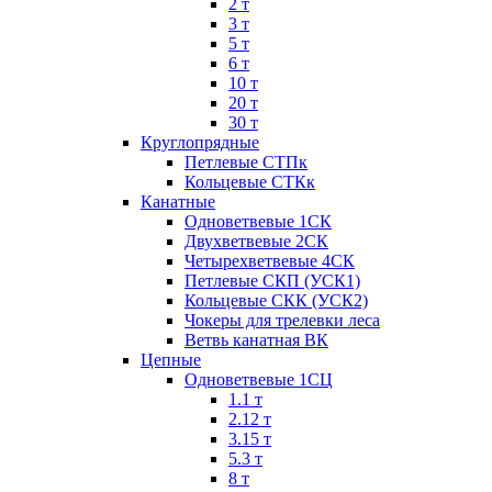
2 т
3 т
5 т
6 т
10 т
20 т
30 т
Круглопрядные
Петлевые СТПк
Кольцевые СТКк
Канатные
Одноветвевые 1СК
Двухветвевые 2СК
Четырехветвевые 4СК
Петлевые СКП (УСК1)
Кольцевые СКК (УСК2)
Чокеры для трелевки леса
Ветвь канатная ВК
Цепные
Одноветвевые 1СЦ
1.1 т
2.12 т
3.15 т
5.3 т
8 т