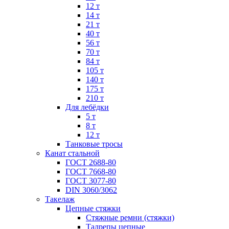
12 т
14 т
21 т
40 т
56 т
70 т
84 т
105 т
140 т
175 т
210 т
Для лебёдки
5 т
8 т
12 т
Танковые тросы
Канат стальной
ГОСТ 2688-80
ГОСТ 7668-80
ГОСТ 3077-80
DIN 3060/3062
Такелаж
Цепные стяжки
Стяжные ремни (стяжки)
Талрепы цепные