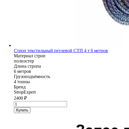
Строп текстильный петлевой СТП 4 т 6 метров
Материал строп
полиэстер
Длина стропа
6 метров
Грузоподъёмность
4 тонны
Бренд
StropExpert
2400
₽
Количество
товара
Купить
Строп
текстильный
петлевой