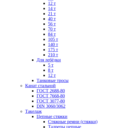
12 т
14 т
21 т
40 т
56 т
70 т
84 т
105 т
140 т
175 т
210 т
Для лебёдки
5 т
8 т
12 т
Танковые тросы
Канат стальной
ГОСТ 2688-80
ГОСТ 7668-80
ГОСТ 3077-80
DIN 3060/3062
Такелаж
Цепные стяжки
Стяжные ремни (стяжки)
Талрепы цепные