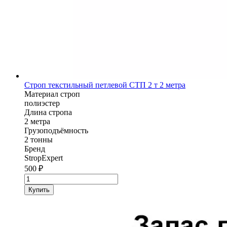
Строп текстильный петлевой СТП 2 т 2 метра
Материал строп
полиэстер
Длина стропа
2 метра
Грузоподъёмность
2 тонны
Бренд
StropExpert
500
₽
Количество
товара
Купить
Строп
текстильный
петлевой
СТП