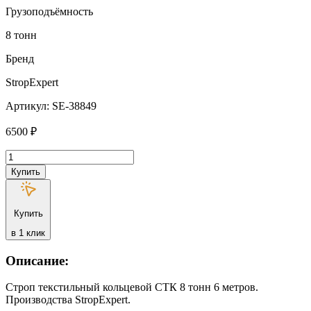
Грузоподъёмность
8 тонн
Бренд
StropExpert
Артикул: SE-38849
6500
₽
Количество
товара
Купить
Строп
текстильный
кольцевой
Купить
СТК
StropExpert
в 1 клик
8
т
Описание:
6
метров
Строп текстильный кольцевой СТК 8 тонн 6 метров.
Производства StropExpert.