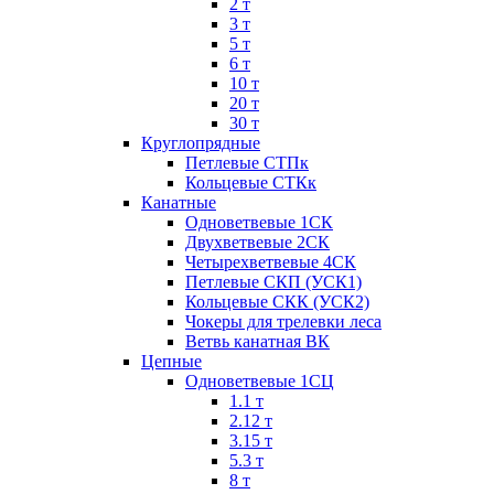
2 т
3 т
5 т
6 т
10 т
20 т
30 т
Круглопрядные
Петлевые СТПк
Кольцевые СТКк
Канатные
Одноветвевые 1СК
Двухветвевые 2СК
Четырехветвевые 4СК
Петлевые СКП (УСК1)
Кольцевые СКК (УСК2)
Чокеры для трелевки леса
Ветвь канатная ВК
Цепные
Одноветвевые 1СЦ
1.1 т
2.12 т
3.15 т
5.3 т
8 т