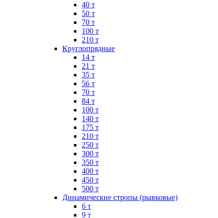
40 т
50 т
70 т
100 т
210 т
Круглопрядные
14 т
21 т
35 т
56 т
70 т
84 т
100 т
140 т
175 т
210 т
250 т
300 т
350 т
400 т
450 т
500 т
Динамические стропы (рывковые)
6 т
9 т