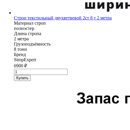
Строп текстильный двухветвевой 2ст 8 т 2 метра
Материал строп
полиэстер
Длина стропа
2 метра
Грузоподъёмность
8 тонн
Бренд
StropExpert
6900
₽
Количество
товара
Купить
Строп
текстильный
двухветвевой
2ст
StropExpert
8
т
2
метра