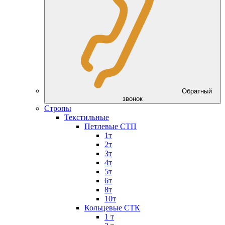
Обратный
звонок
Стропы
Текстильные
Петлевые СТП
1т
2т
3т
4т
5т
6т
8т
10т
Кольцевые СТК
1 т