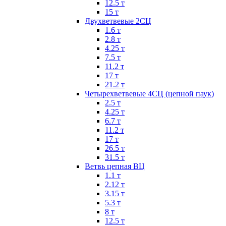
12.5 т
15 т
Двухветвевые 2СЦ
1.6 т
2.8 т
4.25 т
7.5 т
11.2 т
17 т
21.2 т
Четырехветвевые 4СЦ (цепной паук)
2.5 т
4.25 т
6.7 т
11.2 т
17 т
26.5 т
31.5 т
Ветвь цепная ВЦ
1.1 т
2.12 т
3.15 т
5.3 т
8 т
12.5 т