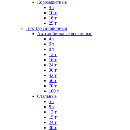
Корозащитные
9 т
10 т
16 т
25 т
Трос буксировочный
Автомобильные ленточные
4 т
6 т
8 т
12 т
16 т
24 т
30 т
42 т
56 т
70 т
100 т
Стальные
5 т
8 т
12 т
15 т
24 т
30 т