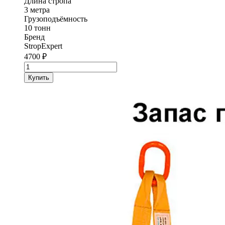
Длина стропа
3 метра
Грузоподъёмность
10 тонн
Бренд
StropExpert
4700
₽
Количество
товара
Купить
Строп
текстильный
кольцевой
СТК
StropExpert
10
т
3
метра