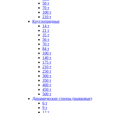
50 т
70 т
100 т
210 т
Круглопрядные
14 т
21 т
35 т
56 т
70 т
84 т
100 т
140 т
175 т
210 т
250 т
300 т
350 т
400 т
450 т
500 т
Динамические стропы (рывковые)
6 т
9 т
12 т