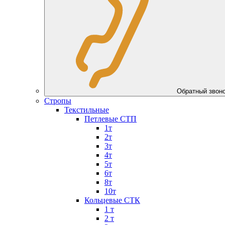
Обратный зво
Стропы
Текстильные
Петлевые СТП
1т
2т
3т
4т
5т
6т
8т
10т
Кольцевые СТК
1 т
2 т