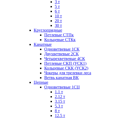
3 т
5 т
6 т
10 т
20 т
30 т
Круглопрядные
Петлевые СТПк
Кольцевые СТКк
Канатные
Одноветвевые 1СК
Двухветвевые 2СК
Четырехветвевые 4СК
Петлевые СКП (УСК1)
Кольцевые СКК (УСК2)
Чокеры для трелевки леса
Ветвь канатная ВК
Цепные
Одноветвевые 1СЦ
1.1 т
2.12 т
3.15 т
5.3 т
8 т
12.5 т