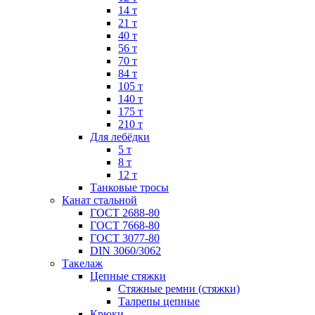
14 т
21 т
40 т
56 т
70 т
84 т
105 т
140 т
175 т
210 т
Для лебёдки
5 т
8 т
12 т
Танковые тросы
Канат стальной
ГОСТ 2688-80
ГОСТ 7668-80
ГОСТ 3077-80
DIN 3060/3062
Такелаж
Цепные стяжки
Стяжные ремни (стяжки)
Талрепы цепные
Крюки