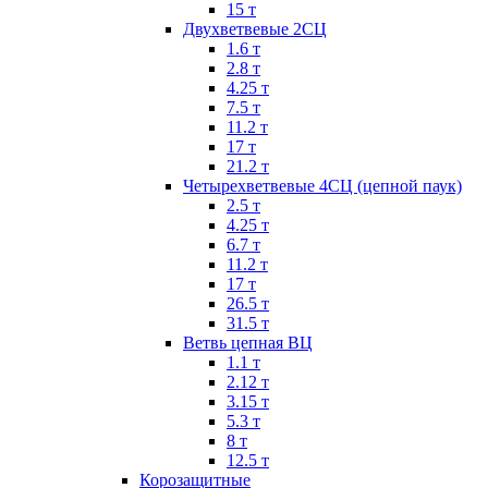
15 т
Двухветвевые 2СЦ
1.6 т
2.8 т
4.25 т
7.5 т
11.2 т
17 т
21.2 т
Четырехветвевые 4СЦ (цепной паук)
2.5 т
4.25 т
6.7 т
11.2 т
17 т
26.5 т
31.5 т
Ветвь цепная ВЦ
1.1 т
2.12 т
3.15 т
5.3 т
8 т
12.5 т
Корозащитные