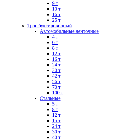
9 т
10 т
16 т
25 т
Трос буксировочный
Автомобильные ленточные
4 т
6 т
8 т
12 т
16 т
24 т
30 т
42 т
56 т
70 т
100 т
Стальные
5 т
8 т
12 т
15 т
24 т
30 т
40 т