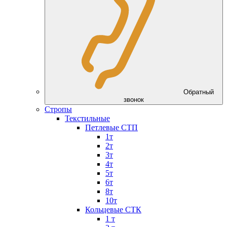
Обратный
звонок
Стропы
Текстильные
Петлевые СТП
1т
2т
3т
4т
5т
6т
8т
10т
Кольцевые СТК
1 т