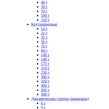
40 т
50 т
70 т
100 т
210 т
Круглопрядные
14 т
21 т
35 т
56 т
70 т
84 т
100 т
140 т
175 т
210 т
250 т
300 т
350 т
400 т
450 т
500 т
Динамические стропы (рывковые)
6 т
9 т