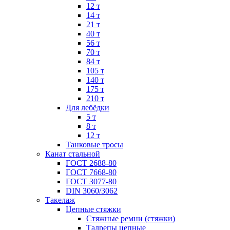
12 т
14 т
21 т
40 т
56 т
70 т
84 т
105 т
140 т
175 т
210 т
Для лебёдки
5 т
8 т
12 т
Танковые тросы
Канат стальной
ГОСТ 2688-80
ГОСТ 7668-80
ГОСТ 3077-80
DIN 3060/3062
Такелаж
Цепные стяжки
Стяжные ремни (стяжки)
Талрепы цепные