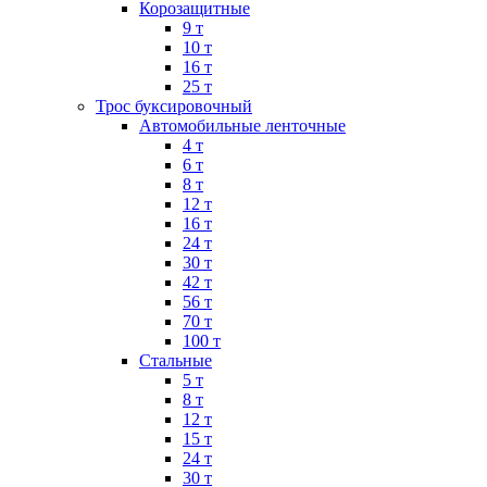
Корозащитные
9 т
10 т
16 т
25 т
Трос буксировочный
Автомобильные ленточные
4 т
6 т
8 т
12 т
16 т
24 т
30 т
42 т
56 т
70 т
100 т
Стальные
5 т
8 т
12 т
15 т
24 т
30 т