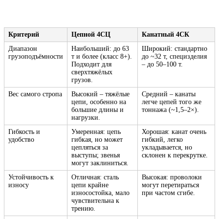
Критерий
Цепной 4СЦ
Канатный 4СК
Диапазон
Наибольший: до 63
Широкий: стандартно
грузоподъёмности
т и более (класс 8+).
до ~32 т, специзделия
Подходит для
– до 50–100 т.
сверхтяжёлых
грузов.
Вес самого стропа
Высокий – тяжёлые
Средний – канаты
цепи, особенно на
легче цепей того же
большие длины и
тоннажа (~1,5–2×).
нагрузки.
Гибкость и
Умеренная: цепь
Хорошая: канат очень
удобство
гибкая, но может
гибкий, легко
цепляться за
укладывается, но
выступы; звенья
склонен к перекрутке.
могут заклиниться.
Устойчивость к
Отличная: сталь
Высокая: проволоки
износу
цепи крайне
могут перетираться
износостойка, мало
при частом сгибе.
чувствительна к
трению.