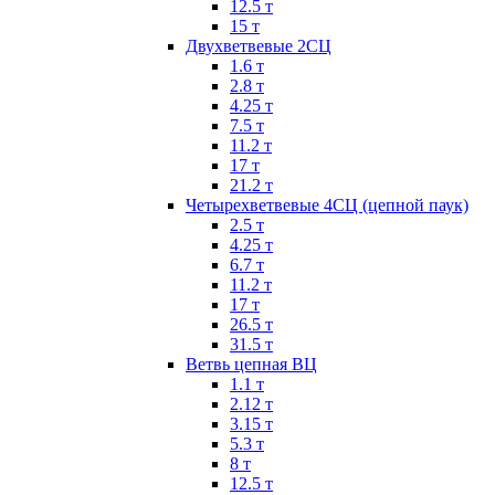
12.5 т
15 т
Двухветвевые 2СЦ
1.6 т
2.8 т
4.25 т
7.5 т
11.2 т
17 т
21.2 т
Четырехветвевые 4СЦ (цепной паук)
2.5 т
4.25 т
6.7 т
11.2 т
17 т
26.5 т
31.5 т
Ветвь цепная ВЦ
1.1 т
2.12 т
3.15 т
5.3 т
8 т
12.5 т