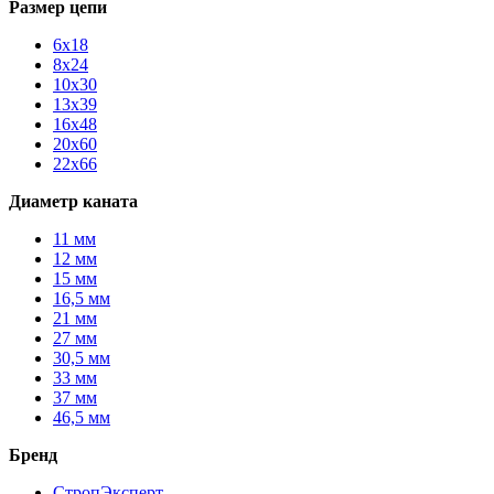
Размер цепи
6х18
8х24
10х30
13х39
16х48
20х60
22х66
Диаметр каната
11 мм
12 мм
15 мм
16,5 мм
21 мм
27 мм
30,5 мм
33 мм
37 мм
46,5 мм
Бренд
СтропЭксперт