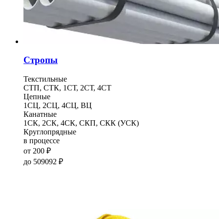
Стропы
Текстильные
СТП, СТК, 1СТ, 2СТ, 4СТ
Цепные
1СЦ, 2СЦ, 4СЦ, ВЦ
Канатные
1СК, 2СК, 4СК, СКП, СКК (УСК)
Круглопрядные
в процессе
от
200
₽
до
509092
₽