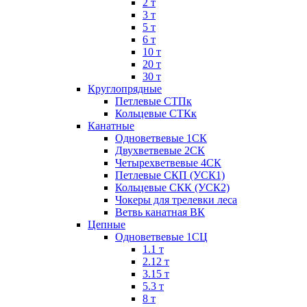
2 т
3 т
5 т
6 т
10 т
20 т
30 т
Круглопрядные
Петлевые СТПк
Кольцевые СТКк
Канатные
Одноветвевые 1СК
Двухветвевые 2СК
Четырехветвевые 4СК
Петлевые СКП (УСК1)
Кольцевые СКК (УСК2)
Чокеры для трелевки леса
Ветвь канатная ВК
Цепные
Одноветвевые 1СЦ
1.1 т
2.12 т
3.15 т
5.3 т
8 т