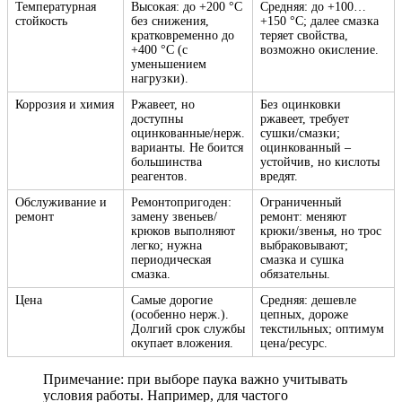
Температурная
Высокая: до +200 °C
Средняя: до +100…
стойкость
без снижения,
+150 °C; далее смазка
кратковременно до
теряет свойства,
+400 °C (с
возможно окисление.
уменьшением
нагрузки).
Коррозия и химия
Ржавеет, но
Без оцинковки
доступны
ржавеет, требует
оцинкованные/нерж.
сушки/смазки;
варианты. Не боится
оцинкованный –
большинства
устойчив, но кислоты
реагентов.
вредят.
Обслуживание и
Ремонтопригоден:
Ограниченный
ремонт
замену звеньев/
ремонт: меняют
крюков выполняют
крюки/звенья, но трос
легко; нужна
выбраковывают;
периодическая
смазка и сушка
смазка.
обязательны.
Цена
Самые дорогие
Средняя: дешевле
(особенно нерж.).
цепных, дороже
Долгий срок службы
текстильных; оптимум
окупает вложения.
цена/ресурс.
Примечание: при выборе паука важно учитывать
условия работы. Например, для частого