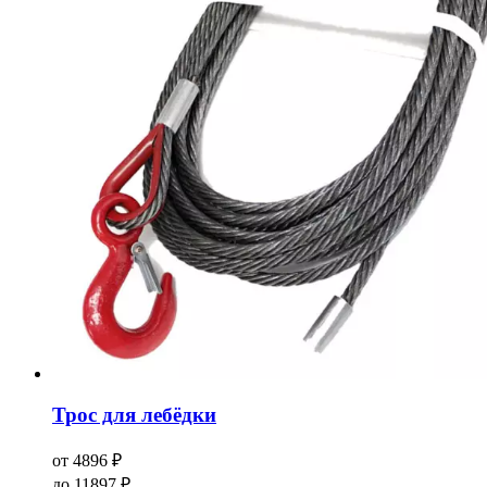
Трос для лебёдки
от
4896
₽
до
11897
₽