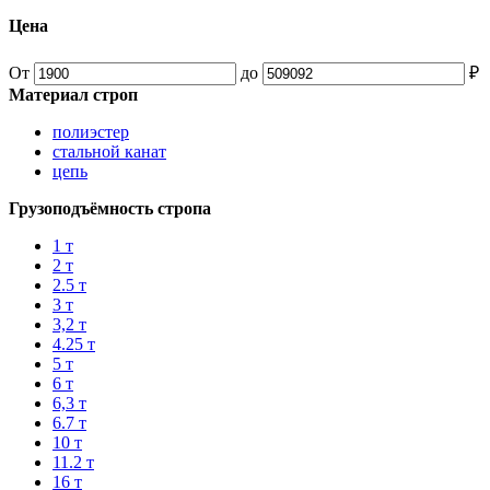
Цена
От
до
₽
Материал строп
полиэстер
стальной канат
цепь
Грузоподъёмность стропа
1 т
2 т
2.5 т
3 т
3,2 т
4.25 т
5 т
6 т
6,3 т
6.7 т
10 т
11.2 т
16 т