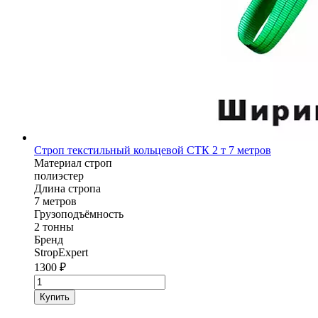
Строп текстильный кольцевой СТК 2 т 7 метров
Материал строп
полиэстер
Длина стропа
7 метров
Грузоподъёмность
2 тонны
Бренд
StropExpert
1300
₽
Количество
товара
Купить
Строп