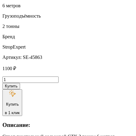
6 метров
Грузоподъёмность
2 тонны
Бренд
StropExpert
Артикул: SE-45863
1100
₽
Количество
товара
Купить
Строп
текстильный
кольцевой
Купить
СТК
StropExpert
в 1 клик
2
т
Описание:
6
метров