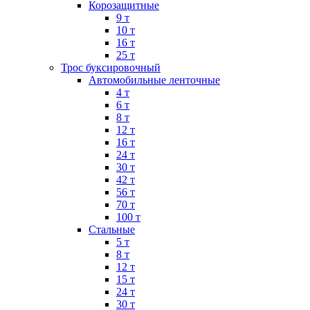
Корозащитные
9 т
10 т
16 т
25 т
Трос буксировочный
Автомобильные ленточные
4 т
6 т
8 т
12 т
16 т
24 т
30 т
42 т
56 т
70 т
100 т
Стальные
5 т
8 т
12 т
15 т
24 т
30 т