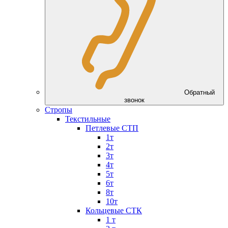
Обратный
звонок
Стропы
Текстильные
Петлевые СТП
1т
2т
3т
4т
5т
6т
8т
10т
Кольцевые СТК
1 т