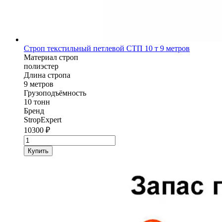
Строп текстильный петлевой СТП 10 т 9 метров
Материал строп
полиэстер
Длина стропа
9 метров
Грузоподъёмность
10 тонн
Бренд
StropExpert
10300
₽
Количество
товара
Купить
Строп
текстильный
петлевой
СТП
StropExpert
10
т
9