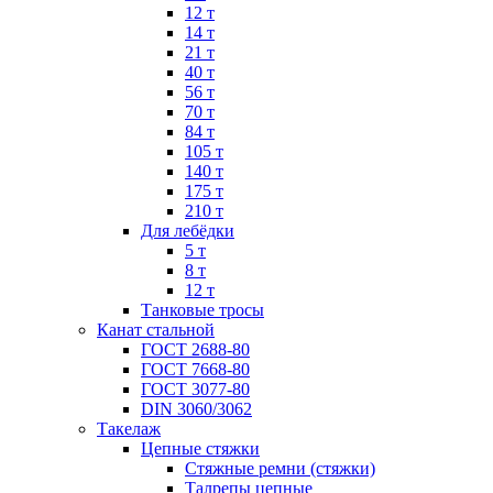
12 т
14 т
21 т
40 т
56 т
70 т
84 т
105 т
140 т
175 т
210 т
Для лебёдки
5 т
8 т
12 т
Танковые тросы
Канат стальной
ГОСТ 2688-80
ГОСТ 7668-80
ГОСТ 3077-80
DIN 3060/3062
Такелаж
Цепные стяжки
Стяжные ремни (стяжки)
Талрепы цепные