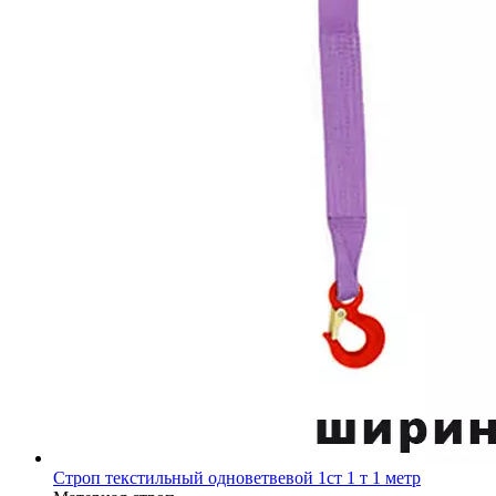
Строп текстильный одноветвевой 1ст 1 т 1 метр