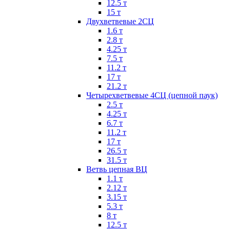
12.5 т
15 т
Двухветвевые 2СЦ
1.6 т
2.8 т
4.25 т
7.5 т
11.2 т
17 т
21.2 т
Четырехветвевые 4СЦ (цепной паук)
2.5 т
4.25 т
6.7 т
11.2 т
17 т
26.5 т
31.5 т
Ветвь цепная ВЦ
1.1 т
2.12 т
3.15 т
5.3 т
8 т
12.5 т