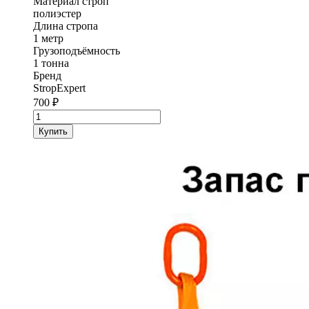
Материал строп
полиэстер
Длина стропа
1 метр
Грузоподъёмность
1 тонна
Бренд
StropExpert
700
₽
Количество
товара
Купить
Строп
текстильный
одноветвевой
1ст
StropExpert
1
т
1
метр