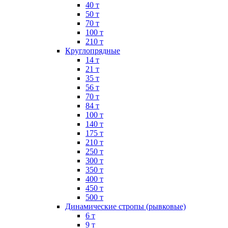
40 т
50 т
70 т
100 т
210 т
Круглопрядные
14 т
21 т
35 т
56 т
70 т
84 т
100 т
140 т
175 т
210 т
250 т
300 т
350 т
400 т
450 т
500 т
Динамические стропы (рывковые)
6 т
9 т