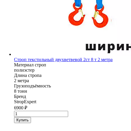
Строп текстильный двухветвевой 2ст 8 т 2 метра
Материал строп
полиэстер
Длина стропа
2 метра
Грузоподъёмность
8 тонн
Бренд
StropExpert
6900
₽
Количество
товара
Купить
Строп
текстильный