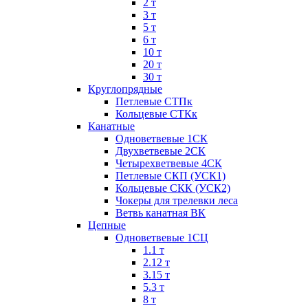
2 т
3 т
5 т
6 т
10 т
20 т
30 т
Круглопрядные
Петлевые СТПк
Кольцевые СТКк
Канатные
Одноветвевые 1СК
Двухветвевые 2СК
Четырехветвевые 4СК
Петлевые СКП (УСК1)
Кольцевые СКК (УСК2)
Чокеры для трелевки леса
Ветвь канатная ВК
Цепные
Одноветвевые 1СЦ
1.1 т
2.12 т
3.15 т
5.3 т
8 т