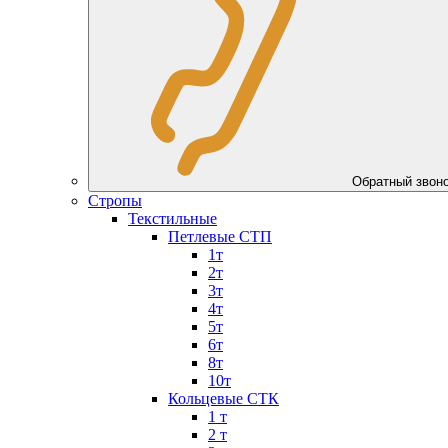
Обратный звон
Стропы
Текстильные
Петлевые СТП
1т
2т
3т
4т
5т
6т
8т
10т
Кольцевые СТК
1 т
2 т