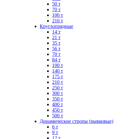
50 т
70 т
100 т
210 т
Круглопрядные
14 т
21 т
35 т
56 т
70 т
84 т
100 т
140 т
175 т
210 т
250 т
300 т
350 т
400 т
450 т
500 т
Динамические стропы (рывковые)
6 т
9 т
12 т