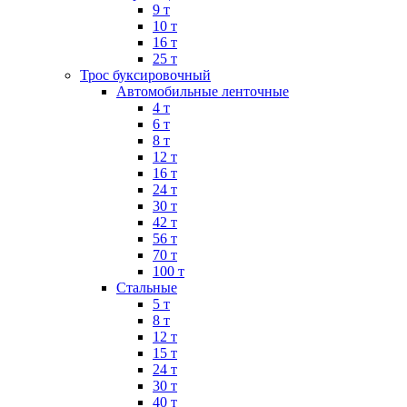
9 т
10 т
16 т
25 т
Трос буксировочный
Автомобильные ленточные
4 т
6 т
8 т
12 т
16 т
24 т
30 т
42 т
56 т
70 т
100 т
Стальные
5 т
8 т
12 т
15 т
24 т
30 т
40 т