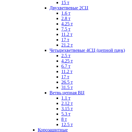
15 т
Двухветвевые 2СЦ
1.6 т
2.8 т
4.25 т
7.5 т
11.2 т
17 т
21.2 т
Четырехветвевые 4СЦ (цепной паук)
2.5 т
4.25 т
6.7 т
11.2 т
17 т
26.5 т
31.5 т
Ветвь цепная ВЦ
1.1 т
2.12 т
3.15 т
5.3 т
8 т
12.5 т
Корозащитные