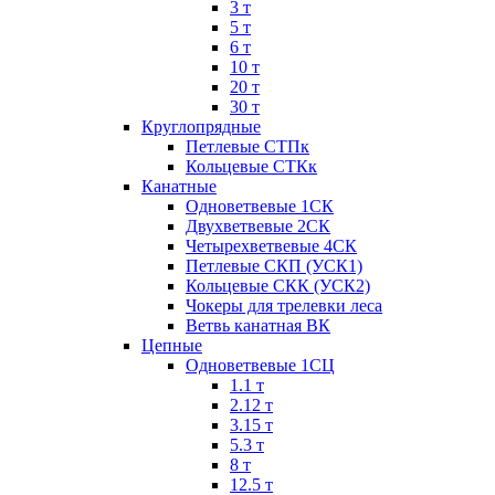
3 т
5 т
6 т
10 т
20 т
30 т
Круглопрядные
Петлевые СТПк
Кольцевые СТКк
Канатные
Одноветвевые 1СК
Двухветвевые 2СК
Четырехветвевые 4СК
Петлевые СКП (УСК1)
Кольцевые СКК (УСК2)
Чокеры для трелевки леса
Ветвь канатная ВК
Цепные
Одноветвевые 1СЦ
1.1 т
2.12 т
3.15 т
5.3 т
8 т
12.5 т