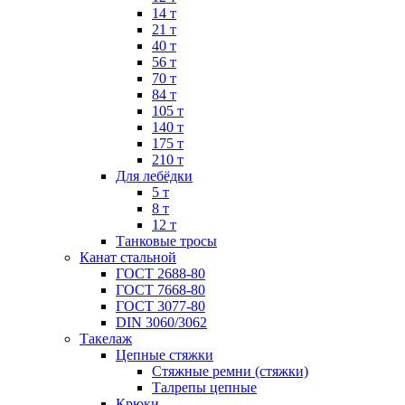
14 т
21 т
40 т
56 т
70 т
84 т
105 т
140 т
175 т
210 т
Для лебёдки
5 т
8 т
12 т
Танковые тросы
Канат стальной
ГОСТ 2688-80
ГОСТ 7668-80
ГОСТ 3077-80
DIN 3060/3062
Такелаж
Цепные стяжки
Стяжные ремни (стяжки)
Талрепы цепные
Крюки